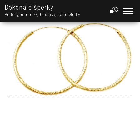
Dokonalé šperky
0
Prsteny, náramky, hodinky, náhrdelníky