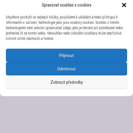
AGUC2439/SCS 3 cm
Spravovat souhlas s cookies
620
Kč
Abychom poskytli co nejlepší služby, používáme k ukládání a/nebo přístupu k
Brilio Silver Okouzlující stříbrné kruhové náušnice
informacím o zařízení, technologie jako jsou soubory cookies. Souhlas s těmito
PE077
technologiemi nám umožní zpracovávat údaje, jako je chování při procházení nebo
799
Kč
jedinečná ID na tomto webu. Nesouhlas nebo odvolání souhlasu může nepříznivě
ovlivnit určité vlastnosti a funkce.
Tommy Hilfiger Nadčasové bronzové náušnice
kruhy 2780647
Příjmout
1 790
Kč
Cutie Diamonds Půvabné kruhové náušnice ze
Odmítnout
žlutého zlata s brilianty DZ6433-1794-80-00-X-1
Zobrazit předvolby
21 010
Kč
Používáme WordPress (v češtině).
|
Šablona: Bulk Shop
| ACIT
s.r.o. Chodovská 228/3 Praha 4 IČ: 26454424