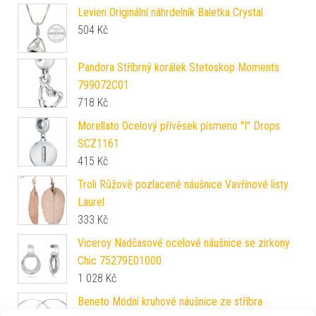
Levien Originální náhrdelník Baletka Crystal
504
Kč
Pandora Stříbrný korálek Stetoskop Moments
799072C01
718
Kč
Morellato Ocelový přívěsek písmeno "I" Drops
SCZ1161
415
Kč
Troli Růžově pozlacené náušnice Vavřínové listy
Laurel
333
Kč
Viceroy Nadčasové ocelové náušnice se zirkony
Chic 75279E01000
1 028
Kč
Beneto Módní kruhové náušnice ze stříbra