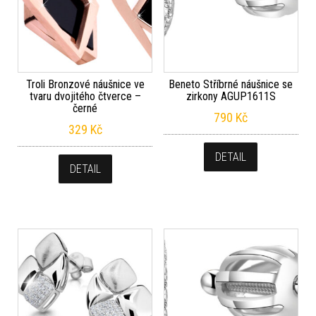
Troli Bronzové náušnice ve
Beneto Stříbrné náušnice se
tvaru dvojitého čtverce –
zirkony AGUP1611S
černé
790
Kč
329
Kč
DETAIL
DETAIL