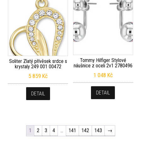
Tommy Hilfiger Stylové
Soliter Zlatý přívěsek srdce s
náušnice z oceli 2v1 2780496
krystaly 249 001 00472
1 048
Kč
5 859
Kč
DETAIL
DETAIL
1
2
3
4
…
141
142
143
→