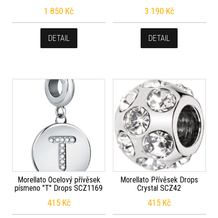
1 850
Kč
3 190
Kč
DETAIL
DETAIL
Morellato Ocelový přívěsek
Morellato Přívěsek Drops
písmeno "T" Drops SCZ1169
Crystal SCZ42
415
Kč
415
Kč