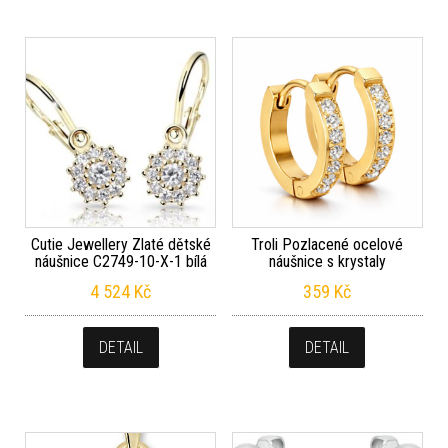
Cutie Jewellery Zlaté dětské
Troli Pozlacené ocelové
náušnice C2749-10-X-1 bílá
náušnice s krystaly
4 524
Kč
359
Kč
DETAIL
DETAIL