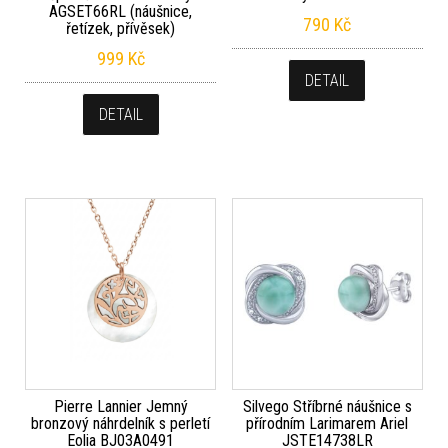
AGSET66RL (náušnice,
790
Kč
řetízek, přívěsek)
999
Kč
DETAIL
DETAIL
Pierre Lannier Jemný
Silvego Stříbrné náušnice s
bronzový náhrdelník s perletí
přírodním Larimarem Ariel
Eolia BJ03A0491
JSTE14738LR