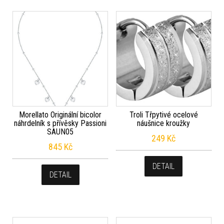
Morellato Originální bicolor
Troli Třpytivé ocelové
náhrdelník s přívěsky Passioni
náušnice kroužky
SAUN05
249
Kč
845
Kč
DETAIL
DETAIL