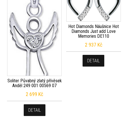
Hot Diamonds Náušnice Hot
Diamonds Just add Love
Memories DE110
2 937
Kč
DETAIL
Soliter Půvabný zlatý přívěsek
Anděl 249 001 00569 07
2 699
Kč
DETAIL