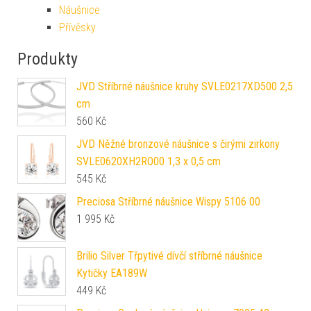
Náušnice
Přívěsky
Produkty
JVD Stříbrné náušnice kruhy SVLE0217XD500 2,5
cm
560
Kč
JVD Něžné bronzové náušnice s čirými zirkony
SVLE0620XH2RO00 1,3 x 0,5 cm
545
Kč
Preciosa Stříbrné náušnice Wispy 5106 00
1 995
Kč
Brilio Silver Třpytivé dívčí stříbrné náušnice
Kytičky EA189W
449
Kč