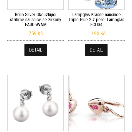
Brilio Silver Okouzlující
Lampglas Krásné náušnice
stříbrné náušnice se zirkony
Triple Blue 2 z perel Lampglas
EA305WAM
ECU34
759
Kč
1 190
Kč
DETAIL
DETAIL