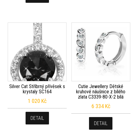
Silver Cat Stříbrný přívěsek s
Cutie Jewellery Dětské
krystaly SC164
kruhové náušnice z bílého
zlata C3339-80-X-2 bílá
1 020
Kč
6 334
Kč
DETAIL
DETAIL