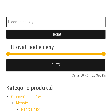
Hledat:
Hledat
Filtrovat podle ceny
Min
Max
FILTR
Cena:
80 Kč
—
28 380 Kč
Kategorie produktů
Oblečení a doplňky
Klenoty
Náhrdelníky