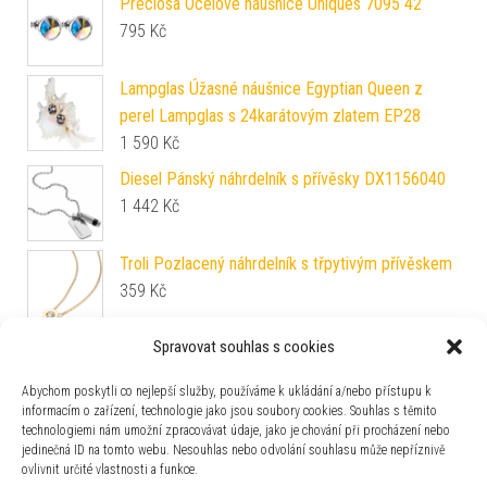
Preciosa Ocelové náušnice Uniques 7095 42
795
Kč
Lampglas Úžasné náušnice Egyptian Queen z
perel Lampglas s 24karátovým zlatem EP28
1 590
Kč
Diesel Pánský náhrdelník s přívěsky DX1156040
1 442
Kč
Troli Pozlacený náhrdelník s třpytivým přívěskem
359
Kč
Spravovat souhlas s cookies
Lotus Silver Elegantní stříbrné náušnice kruhy
LP3279-4/1
Abychom poskytli co nejlepší služby, používáme k ukládání a/nebo přístupu k
990
Kč
informacím o zařízení, technologie jako jsou soubory cookies. Souhlas s těmito
technologiemi nám umožní zpracovávat údaje, jako je chování při procházení nebo
Brilio Silver Půvabné stříbrné náušnice s vínovými
jedinečná ID na tomto webu. Nesouhlas nebo odvolání souhlasu může nepříznivě
zirkony EA126WR
ovlivnit určité vlastnosti a funkce.