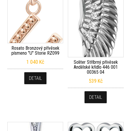
Rosato Bronzový přívěsek
písmeno "U" Storie RZ099
1 040
Kč
Soliter Stříbrný přívěsek
Andělské křídlo 446 001
00365 04
DETAIL
539
Kč
DETAIL