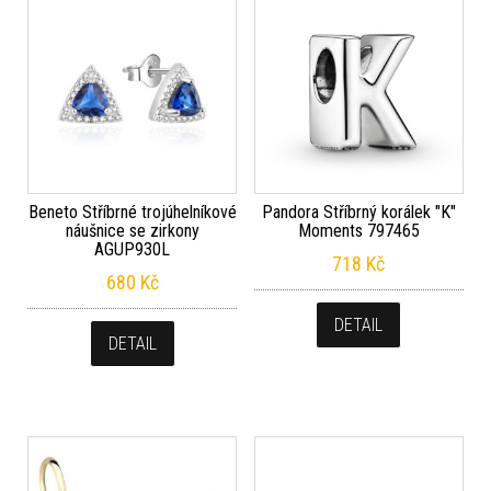
Beneto Stříbrné trojúhelníkové
Pandora Stříbrný korálek "K"
náušnice se zirkony
Moments 797465
AGUP930L
718
Kč
680
Kč
DETAIL
DETAIL