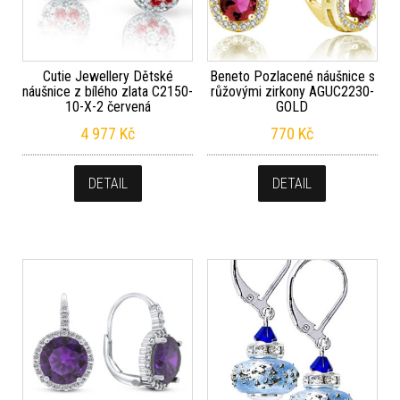
Cutie Jewellery Dětské
Beneto Pozlacené náušnice s
náušnice z bílého zlata C2150-
růžovými zirkony AGUC2230-
10-X-2 červená
GOLD
4 977
Kč
770
Kč
DETAIL
DETAIL