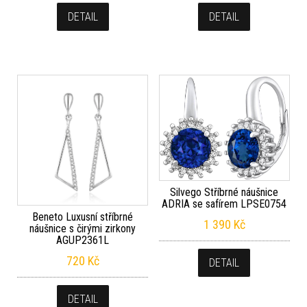
DETAIL
DETAIL
Silvego Stříbrné náušnice
ADRIA se safírem LPSE0754
Beneto Luxusní stříbrné
1 390
Kč
náušnice s čirými zirkony
AGUP2361L
720
Kč
DETAIL
DETAIL