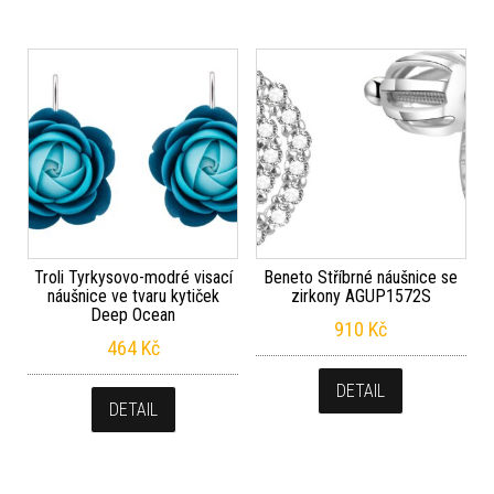
Troli Tyrkysovo-modré visací
Beneto Stříbrné náušnice se
náušnice ve tvaru kytiček
zirkony AGUP1572S
Deep Ocean
910
Kč
464
Kč
DETAIL
DETAIL