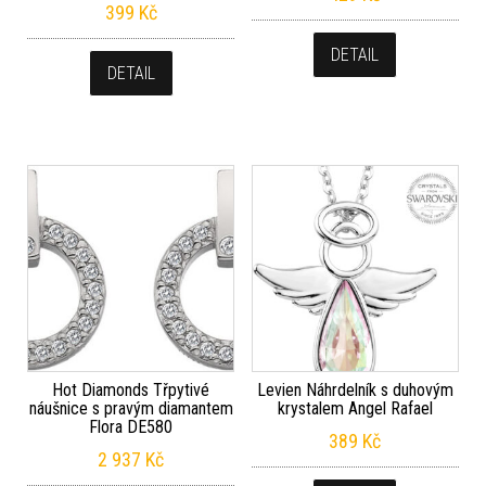
399
Kč
DETAIL
DETAIL
Hot Diamonds Třpytivé
Levien Náhrdelník s duhovým
náušnice s pravým diamantem
krystalem Angel Rafael
Flora DE580
389
Kč
2 937
Kč