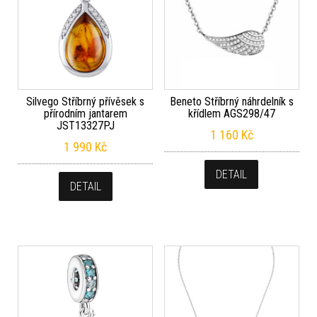
Silvego Stříbrný přívěsek s
Beneto Stříbrný náhrdelník s
přírodním jantarem
křídlem AGS298/47
JST13327PJ
1 160
Kč
1 990
Kč
DETAIL
DETAIL