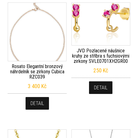
JVD Pozlacené náušnice
kruhy ze stříbra s fuchsiovými
zirkony SVLE0701XH2GR00
Rosato Elegantní bronzový
250
Kč
náhrdelník se zirkony Cubica
RZC039
3 400
Kč
DETAIL
DETAIL