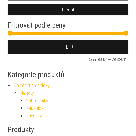
Hledat
Filtrovat podle ceny
Min
Max
FILTR
Cena:
80 Kč
—
28 380 Kč
Kategorie produktů
Oblečení a doplňky
Klenoty
Náhrdelníky
Náušnice
Přívěsky
Produkty