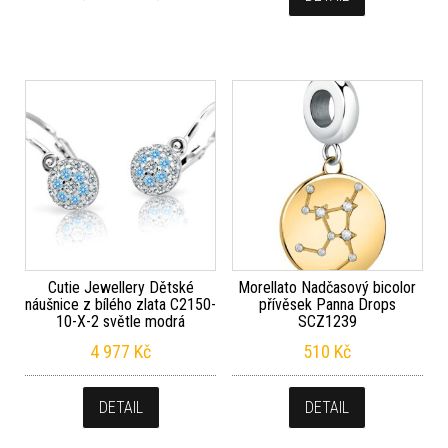
Cutie Jewellery Dětské
Morellato Nadčasový bicolor
náušnice z bílého zlata C2150-
přívěsek Panna Drops
10-X-2 světle modrá
SCZ1239
4 977
Kč
510
Kč
DETAIL
DETAIL