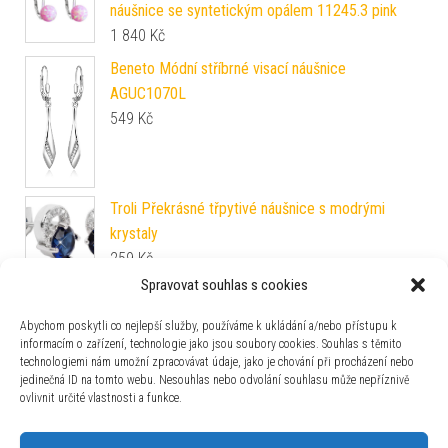
náušnice se syntetickým opálem 11245.3 pink
1 840
Kč
Beneto Módní stříbrné visací náušnice
AGUC1070L
549
Kč
Troli Překrásné třpytivé náušnice s modrými
krystaly
259
Kč
Spravovat souhlas s cookies
Preciosa Stříbrné náušnice s krystalem Iris 6079
69
Abychom poskytli co nejlepší služby, používáme k ukládání a/nebo přístupu k
1 895
Kč
informacím o zařízení, technologie jako jsou soubory cookies. Souhlas s těmito
technologiemi nám umožní zpracovávat údaje, jako je chování při procházení nebo
Troli Módní ocelové náušnice Superman KS-136
jedinečná ID na tomto webu. Nesouhlas nebo odvolání souhlasu může nepříznivě
279
Kč
ovlivnit určité vlastnosti a funkce.