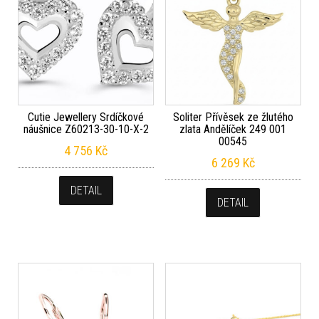
Cutie Jewellery Srdíčkové
Soliter Přívěsek ze žlutého
náušnice Z60213-30-10-X-2
zlata Andělíček 249 001
00545
4 756
Kč
6 269
Kč
DETAIL
DETAIL