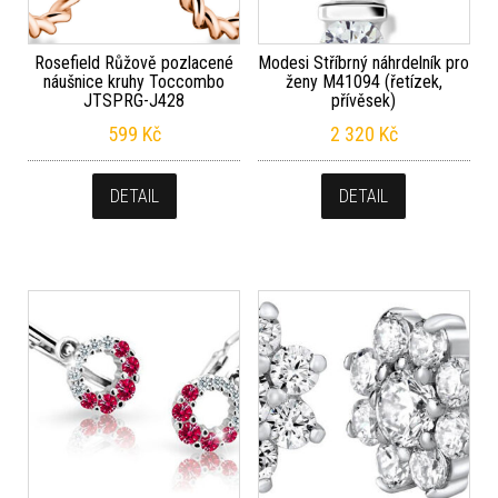
Rosefield Růžově pozlacené
Modesi Stříbrný náhrdelník pro
náušnice kruhy Toccombo
ženy M41094 (řetízek,
JTSPRG-J428
přívěsek)
599
Kč
2 320
Kč
DETAIL
DETAIL