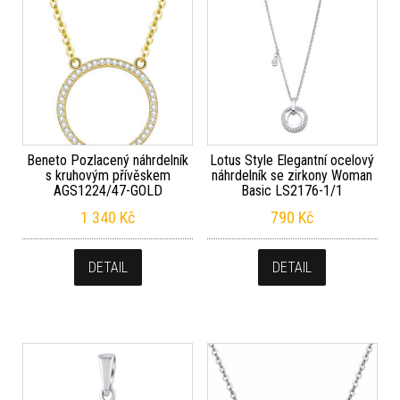
Beneto Pozlacený náhrdelník
Lotus Style Elegantní ocelový
s kruhovým přívěskem
náhrdelník se zirkony Woman
AGS1224/47-GOLD
Basic LS2176-1/1
1 340
Kč
790
Kč
DETAIL
DETAIL