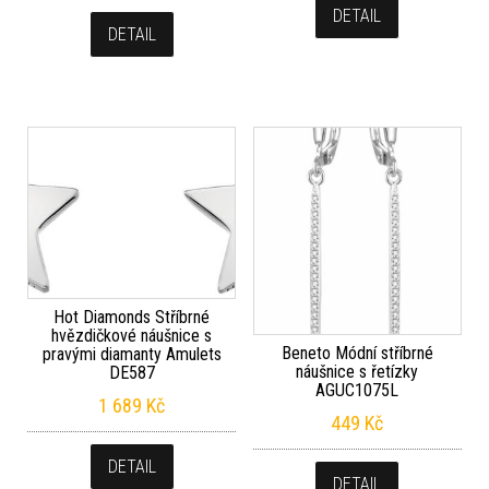
DETAIL
DETAIL
Hot Diamonds Stříbrné
hvězdičkové náušnice s
Beneto Módní stříbrné
pravými diamanty Amulets
náušnice s řetízky
DE587
AGUC1075L
1 689
Kč
449
Kč
DETAIL
DETAIL