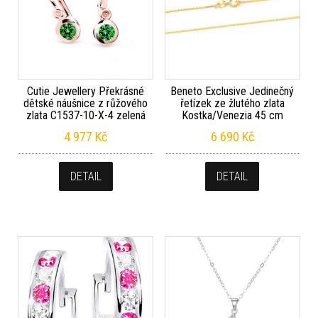
Cutie Jewellery Překrásné
Beneto Exclusive Jedinečný
dětské náušnice z růžového
řetízek ze žlutého zlata
zlata C1537-10-X-4 zelená
Kostka/Venezia 45 cm
4 977
Kč
6 690
Kč
DETAIL
DETAIL