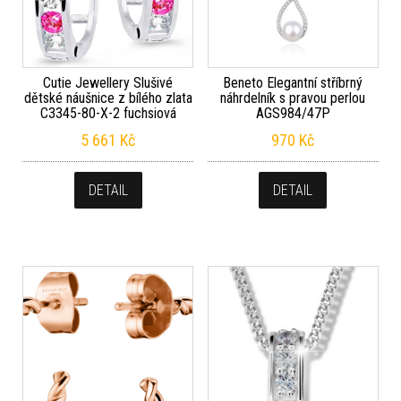
Cutie Jewellery Slušivé
Beneto Elegantní stříbrný
dětské náušnice z bílého zlata
náhrdelník s pravou perlou
C3345-80-X-2 fuchsiová
AGS984/47P
5 661
Kč
970
Kč
DETAIL
DETAIL