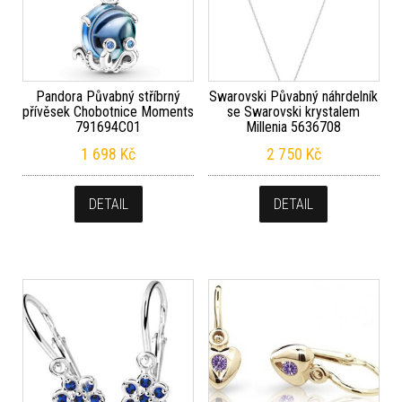
Pandora Půvabný stříbrný
Swarovski Půvabný náhrdelník
přívěsek Chobotnice Moments
se Swarovski krystalem
791694C01
Millenia 5636708
1 698
Kč
2 750
Kč
DETAIL
DETAIL