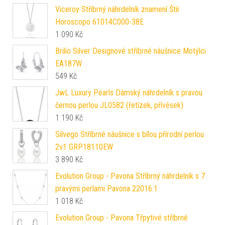
Viceroy Stříbrný náhrdelník znamení Štír
Horoscopo 61014C000-38E
1 090
Kč
Brilio Silver Designové stříbrné náušnice Motýlci
EA187W
549
Kč
JwL Luxury Pearls Dámský náhrdelník s pravou
černou perlou JL0582 (řetízek, přívěsek)
1 190
Kč
Silvego Stříbrné náušnice s bílou přírodní perlou
2v1 GRP18110EW
3 890
Kč
Evolution Group - Pavona Stříbrný náhrdelník s 7
pravými perlami Pavona 22016.1
1 018
Kč
Evolution Group - Pavona Třpytivé stříbrné