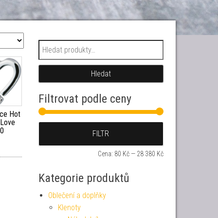
Hledat:
Hledat
Filtrovat podle ceny
ce Hot
 Love
Minimální cena
Maximální cena
10
FILTR
Cena:
80 Kč
—
28 380 Kč
Kategorie produktů
Oblečení a doplňky
Klenoty