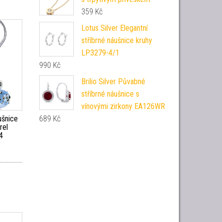
359
Kč
Lotus Silver Elegantní
stříbrné náušnice kruhy
LP3279-4/1
990
Kč
Brilio Silver Půvabné
stříbrné náušnice s
vínovými zirkony EA126WR
ušnice
689
Kč
rel
4