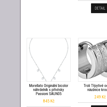
DETAIL
Morellato Originální bicolor
Troli Třpytivé 
náhrdelník s přívěsky
náušnice kro
Passioni SAUN05
249
Kč
845
Kč