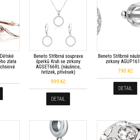
 Dětské
Beneto Stříbrná souprava
Beneto Stříbrné náuš
ého zlata
šperků Kruh se zirkony
zirkony AGUP16
chsiová
AGSET66RL (náušnice,
790
Kč
řetízek, přívěsek)
č
999
Kč
DETAIL
DETAIL