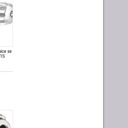
nice se
11S