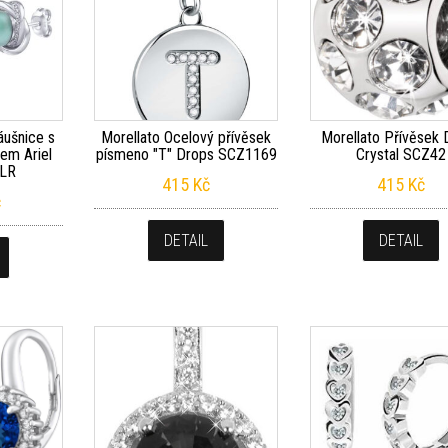
áušnice s
Morellato Ocelový přívěsek
Morellato Přívěsek
rem Ariel
písmeno "T" Drops SCZ1169
Crystal SCZ42
LR
415
Kč
415
Kč
č
DETAIL
DETAIL