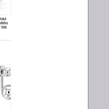
tské
bílého
 bílá