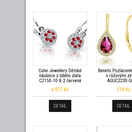
Cutie Jewellery Dětské
Beneto Pozlacené
náušnice z bílého zlata
s růžovými zi
C2150-10-X-2 červená
AGUC2230-
4 977
Kč
770
Kč
DETAIL
DETAIL