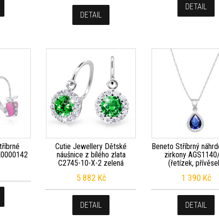
DETAIL
DETAIL
říbrné
Cutie Jewellery Dětské
Beneto Stříbrný náhrd
 E0000142
náušnice z bílého zlata
zirkony AGS1140
C2745-10-X-2 zelená
(řetízek, přívěse
5 882
Kč
1 390
Kč
DETAIL
DETAIL