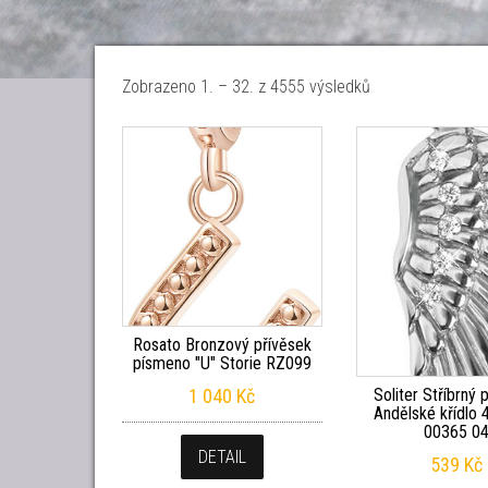
Seřazeno od nejn
Zobrazeno 1. – 32. z 4555 výsledků
Rosato Bronzový přívěsek
písmeno "U" Storie RZ099
1 040
Kč
Soliter Stříbrný 
Andělské křídlo
00365 0
DETAIL
539
Kč