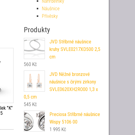
Náhrdelníky
Náušnice
Přívěsky
Produkty
JVD Stříbrné náušnice
kruhy SVLE0217XD500 2,5
cm
560
Kč
JVD Něžné bronzové
náušnice s čirými zirkony
SVLE0620XH2RO00 1,3 x
0,5 cm
545
Kč
lek "K"
65
Preciosa Stříbrné náušnice
Wispy 5106 00
1 995
Kč