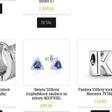
00569 07
2 699
Kč
DETAIL
ocelové
Beneto Stříbrné
Pandora Stříbrný korá
užky
trojúhelníkové náušnice se
Moments 7974
zirkony AGUP930L
718
Kč
680
Kč