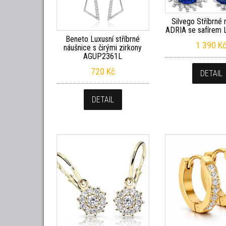
Silvego Stříbrné 
ADRIA se safírem
Beneto Luxusní stříbrné
1 390
K
náušnice s čirými zirkony
AGUP2361L
720
Kč
DETAIL
DETAIL