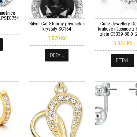
náušnice
 LPSE0754
Silver Cat Stříbrný přívěsek s
Cutie Jewellery Dě
č
krystaly SC164
kruhové náušnice z 
zlata C3339-80-X-2
1 020
Kč
6 334
Kč
DETAIL
DETAIL