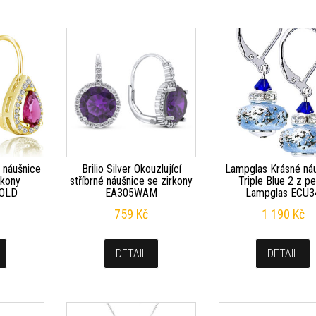
 náušnice
Brilio Silver Okouzlující
Lampglas Krásné ná
rkony
stříbrné náušnice se zirkony
Triple Blue 2 z pe
GOLD
EA305WAM
Lampglas ECU3
759
Kč
1 190
Kč
DETAIL
DETAIL