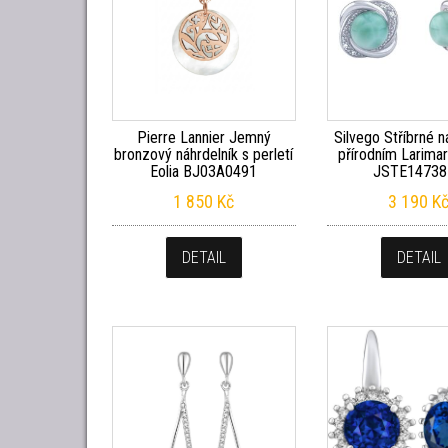
Pierre Lannier Jemný
Silvego Stříbrné n
bronzový náhrdelník s perletí
přírodním Larima
Eolia BJ03A0491
JSTE14738
1 850
Kč
3 190
K
DETAIL
DETAIL