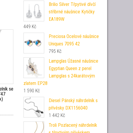
Brilio Silver Třpytivé dívčí
stříbrné náušnice Kytičky
EA189W
449
Kč
Preciosa Ocelové náušnice
Uniques 7095 42
795
Kč
Lampglas Úžasné náušnice
Egyptian Queen z perel
Lampglas s 24karátovým
zlatem EP28
elník se
1 590
Kč
/47
k)
Diesel Pánský náhrdelník s
přívěsky DX1156040
1 442
Kč
Troli Pozlacený náhrdelník
s třpytivým přívěskem