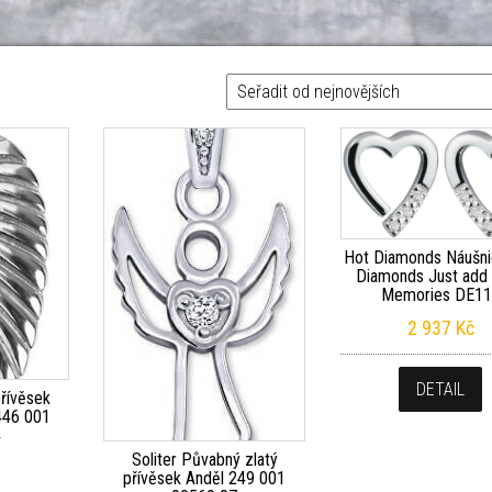
ovějších
Hot Diamonds Náušni
Diamonds Just add
Memories DE1
2 937
Kč
DETAIL
přívěsek
 446 001
4
Soliter Půvabný zlatý
přívěsek Anděl 249 001