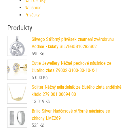
Náhrdelníky
Náušnice
Přívěsky
Produkty
Silvego Stříbrný přívěsek znamení zvěrokruhu
Vodnář - kulatý SILVEGOB10283S02
590
Kč
Cutie Jewellery Něžné peckové náušnice ze
žlutého zlata Z9002-3100-30-10-X-1
5 000
Kč
Soliter Něžný náhrdelník ze žlutého zlata andělské
křídlo 279 001 00094 00
13 019
Kč
Brilio Silver Nadčasové stříbrné náušnice se
zirkony LME269
535
Kč