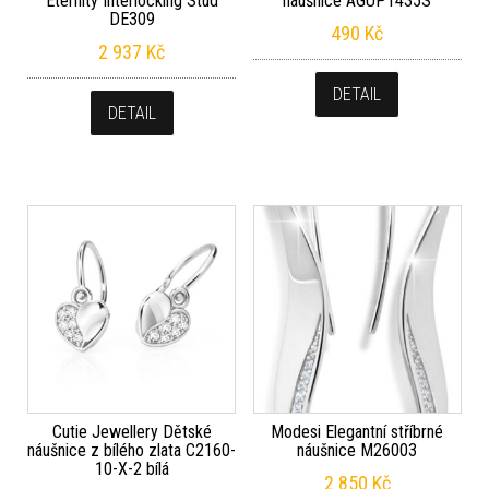
Eternity Interlocking Stud
náušnice AGUP1435S
DE309
490
Kč
2 937
Kč
DETAIL
DETAIL
Cutie Jewellery Dětské
Modesi Elegantní stříbrné
náušnice z bílého zlata C2160-
náušnice M26003
10-X-2 bílá
2 850
Kč