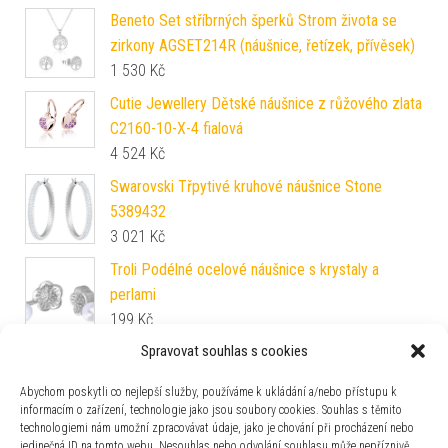
Beneto Set stříbrných šperků Strom života se
zirkony AGSET214R (náušnice, řetízek, přívěsek)
1 530
Kč
Cutie Jewellery Dětské náušnice z růžového zlata
C2160-10-X-4 fialová
4 524
Kč
Swarovski Třpytivé kruhové náušnice Stone
5389432
3 021
Kč
Troli Podélné ocelové náušnice s krystaly a
perlami
199
Kč
Spravovat souhlas s cookies
Beneto Něžné stříbrné srdíčkové náušnice se
zirkony AGUP2430L
Abychom poskytli co nejlepší služby, používáme k ukládání a/nebo přístupu k
570
Kč
informacím o zařízení, technologie jako jsou soubory cookies. Souhlas s těmito
technologiemi nám umožní zpracovávat údaje, jako je chování při procházení nebo
Modesi Dlouhé stříbrné náušnice se zirkony
jedinečná ID na tomto webu. Nesouhlas nebo odvolání souhlasu může nepříznivě