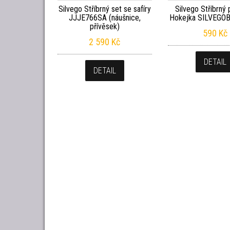
Silvego Stříbrný set se safíry
Silvego Stříbrný 
JJJE766SA (náušnice,
Hokejka SILVEGO
přívěsek)
590
Kč
2 590
Kč
DETAIL
DETAIL