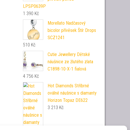
LPSP0639P
1 390
Kč
Morellato Nadčasový
bicolor přívěsek Štír Drops
SCZ1241
510
Kč
Cutie Jewellery Dětské
náušnice ze žlutého zlata
C1898-10-X-1 fialová
4 756
Kč
Hot Diamonds Stříbrné
oválné náušnice s diamanty
Horizon Topaz DE622
3 213
Kč