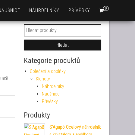
0
NÁUŠNICE
NÁHRDELNÍKY
PŘÍVĚSKY
Hledat:
Hledat
Kategorie produktů
Oblečení a doplňky
naší
Klenoty
Náhrdelníky
Náušnice
Přívěsky
Produkty
S'Agapõ Ocelový náhrdelník
s krystalem a andílkem