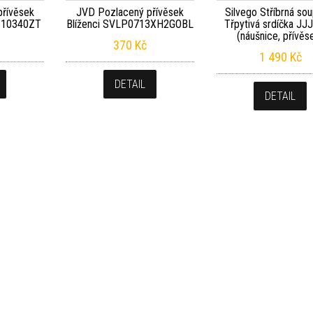
přívěsek
JVD Pozlacený přívěsek
Silvego Stříbrná so
B10340ZT
Blíženci SVLP0713XH2GOBL
Třpytivá srdíčka J
(náušnice, přívěs
370
Kč
1 490
Kč
DETAIL
DETAIL