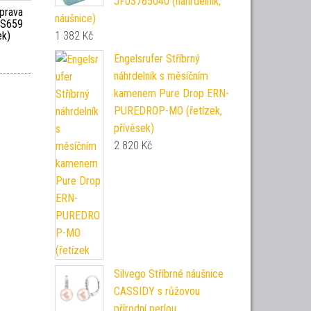
JF03765040 (náhrdelník,
uprava
náušnice)
JJS659
ek)
1 382
Kč
Engelsrufer Stříbrný
náhrdelník s měsíčním
kamenem Pure Drop ERN-
PUREDROP-MO (řetízek,
přívěsek)
2 820
Kč
Silvego Stříbrné náušnice
CASSIDY s růžovou
přírodní perlou