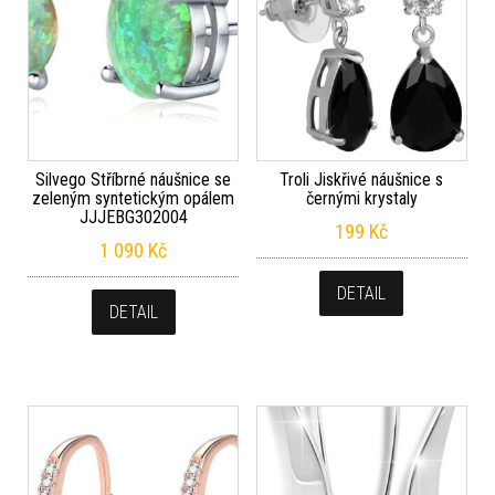
Silvego Stříbrné náušnice se
Troli Jiskřivé náušnice s
zeleným syntetickým opálem
černými krystaly
JJJEBG302004
199
Kč
1 090
Kč
DETAIL
DETAIL