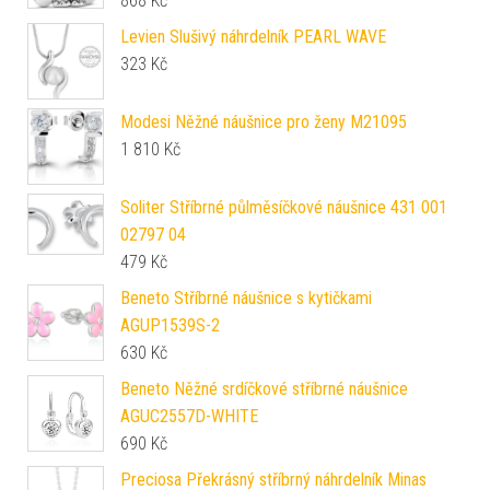
868
Kč
Levien Slušivý náhrdelník PEARL WAVE
323
Kč
Modesi Něžné náušnice pro ženy M21095
1 810
Kč
Soliter Stříbrné půlměsíčkové náušnice 431 001
02797 04
479
Kč
Beneto Stříbrné náušnice s kytičkami
AGUP1539S-2
630
Kč
Beneto Něžné srdíčkové stříbrné náušnice
AGUC2557D-WHITE
690
Kč
Preciosa Překrásný stříbrný náhrdelník Minas