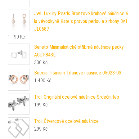
JwL Luxury Pearls Bronzové kruhové náušnice á
la vévodkyně Kate s pravou perlou a zirkony 3v1
JL0687
1 190
Kč
Beneto Minimalistické stříbrné náušnice pecky
AGUP843L
300
Kč
Boccia Titanium Titanové náušnice 05023-03
1 490
Kč
Troli Originální ocelové náušnice Srdeční tep
199
Kč
Troli Čtvercové ocelové náušnice
299
Kč