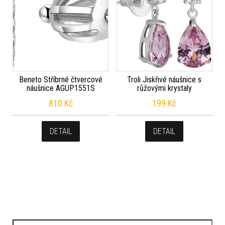
Beneto Stříbrné čtvercové
Troli Jiskřivé náušnice s
náušnice AGUP1551S
růžovými krystaly
810
Kč
199
Kč
DETAIL
DETAIL