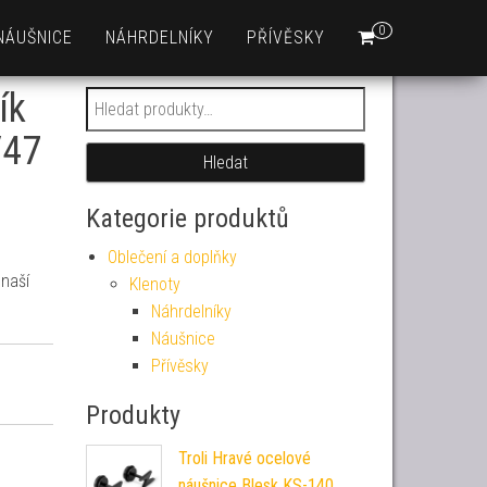
0
NÁUŠNICE
NÁHRDELNÍKY
PŘÍVĚSKY
ík
Hledat:
/47
Hledat
Kategorie produktů
Oblečení a doplňky
naší
Klenoty
Náhrdelníky
Náušnice
Přívěsky
Produkty
Troli Hravé ocelové
náušnice Blesk KS-140