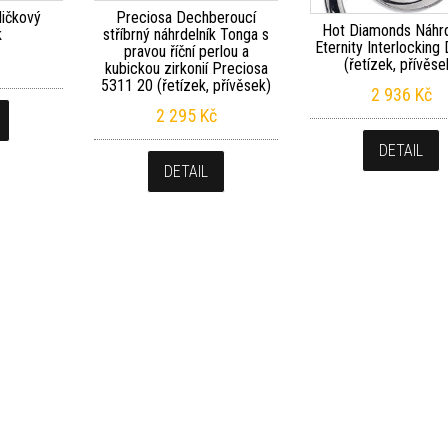
ličkový
Preciosa Dechberoucí
Hot Diamonds Náhrd
k
stříbrný náhrdelník Tonga s
Eternity Interlockin
pravou říční perlou a
(řetízek, přívěse
kubickou zirkonií Preciosa
5311 20 (řetízek, přívěsek)
2 936
Kč
2 295
Kč
DETAIL
DETAIL