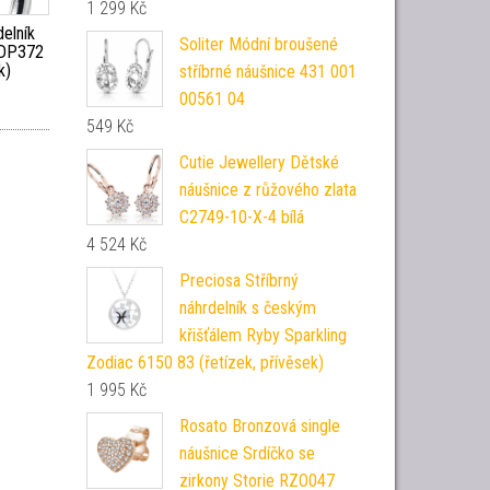
1 299
Kč
elník
Soliter Módní broušené
g DP372
k)
stříbrné náušnice 431 001
00561 04
549
Kč
Cutie Jewellery Dětské
náušnice z růžového zlata
C2749-10-X-4 bílá
4 524
Kč
Preciosa Stříbrný
náhrdelník s českým
křišťálem Ryby Sparkling
Zodiac 6150 83 (řetízek, přívěsek)
1 995
Kč
Rosato Bronzová single
náušnice Srdíčko se
zirkony Storie RZO047