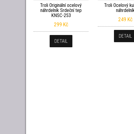
Troli Originální ocelový
Troli Ocelový ku
náhrdelník Srdeční tep
náhrdelní
KNSC-253
249
Kč
299
Kč
DETAIL
DETAIL