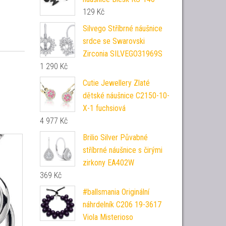
129
Kč
Silvego Stříbrné náušnice
srdce se Swarovski
Zirconia SILVEGO31969S
1 290
Kč
Cutie Jewellery Zlaté
dětské náušnice C2150-10-
X-1 fuchsiová
4 977
Kč
Brilio Silver Půvabné
stříbrné náušnice s čirými
zirkony EA402W
369
Kč
#ballsmania Originální
náhrdelník C206 19-3617
Viola Misterioso