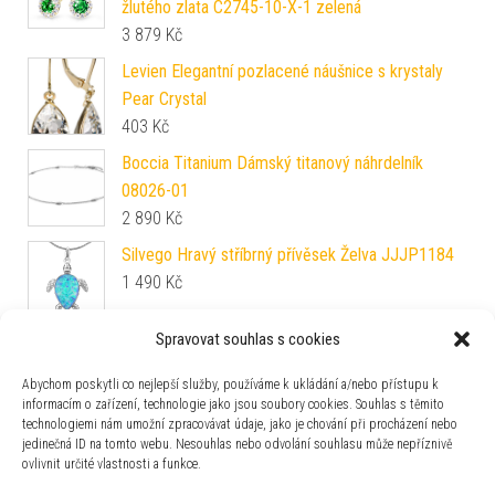
žlutého zlata C2745-10-X-1 zelená
3 879
Kč
Levien Elegantní pozlacené náušnice s krystaly
Pear Crystal
403
Kč
Boccia Titanium Dámský titanový náhrdelník
08026-01
2 890
Kč
Silvego Hravý stříbrný přívěsek Želva JJJP1184
1 490
Kč
Spravovat souhlas s cookies
Brilio Silver Okouzlující pozlacené náušnice
Nekonečno EA353Y
Abychom poskytli co nejlepší služby, používáme k ukládání a/nebo přístupu k
369
Kč
informacím o zařízení, technologie jako jsou soubory cookies. Souhlas s těmito
technologiemi nám umožní zpracovávat údaje, jako je chování při procházení nebo
Troli Drobné pozlacené náušnice s čirým
jedinečná ID na tomto webu. Nesouhlas nebo odvolání souhlasu může nepříznivě
krystalem
ovlivnit určité vlastnosti a funkce.
299
Kč