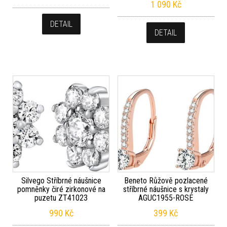
1 090
Kč
DETAIL
DETAIL
Silvego Stříbrné náušnice
Beneto Růžově pozlacené
pomněnky čiré zirkonové na
stříbrné náušnice s krystaly
puzetu ZT41023
AGUC1955-ROSE
990
Kč
399
Kč