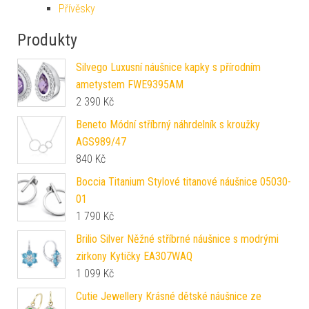
Přívěsky
Produkty
Silvego Luxusní náušnice kapky s přírodním
ametystem FWE9395AM
2 390
Kč
Beneto Módní stříbrný náhrdelník s kroužky
AGS989/47
840
Kč
Boccia Titanium Stylové titanové náušnice 05030-
01
1 790
Kč
Brilio Silver Něžné stříbrné náušnice s modrými
zirkony Kytičky EA307WAQ
1 099
Kč
Cutie Jewellery Krásné dětské náušnice ze