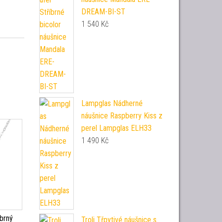
DREAM-BI-ST
1 540
Kč
Lampglas Nádherné
náušnice Raspberry Kiss z
perel Lampglas ELH33
1 490
Kč
íbrný
Troli Třpytivé náušnice s