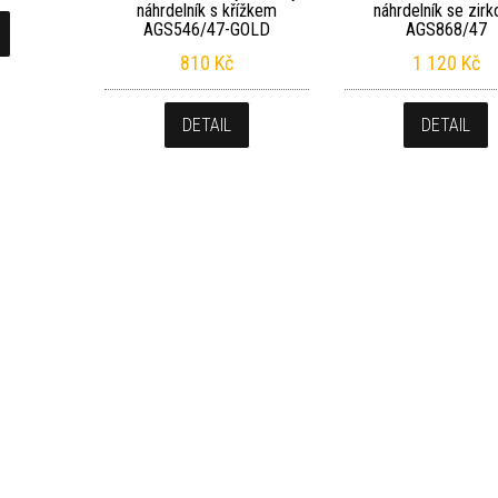
náhrdelník s křížkem
náhrdelník se zirk
AGS546/47-GOLD
AGS868/47
810
Kč
1 120
Kč
DETAIL
DETAIL