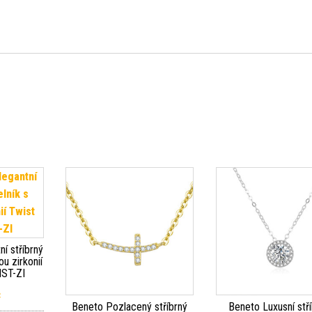
ní stříbrný
ou zirkonií
ST-ZI
č
Beneto Pozlacený stříbrný
Beneto Luxusní stř