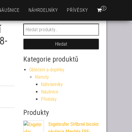
0
NÁUŠNICE
NÁHRDELNÍKY
PŘÍVĚSKY
í
Hledat:
8-
Hledat
Kategorie produktů
Oblečení a doplňky
Klenoty
Náhrdelníky
Náušnice
Přívěsky
Produkty
Engelsrufer Stříbrné bicolor
náušnice Mandala ERE-