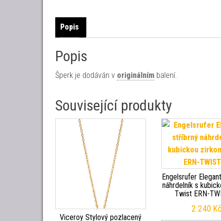
Popis
Popis
Šperk je dodáván v
originálním
balení.
Související produkty
Engelsrufer Elegant
náhrdelník s kubick
Twist ERN-TWI
2 240
K
Viceroy Stylový pozlacený