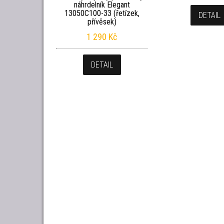
náhrdelník Elegant
13050C100-33 (řetízek,
DETAIL
přívěsek)
1 290
Kč
DETAIL