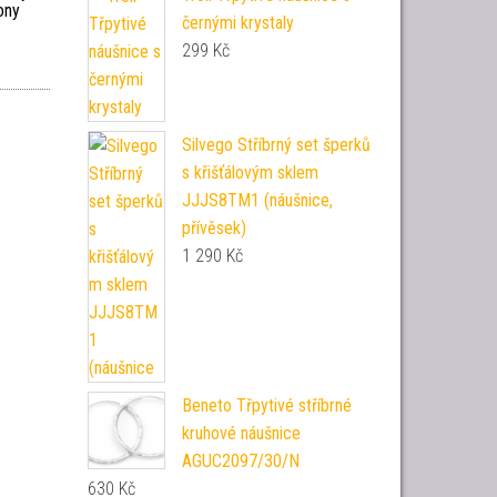
ony
černými krystaly
299
Kč
Silvego Stříbrný set šperků
s křišťálovým sklem
JJJS8TM1 (náušnice,
přívěsek)
1 290
Kč
Beneto Třpytivé stříbrné
kruhové náušnice
AGUC2097/30/N
630
Kč