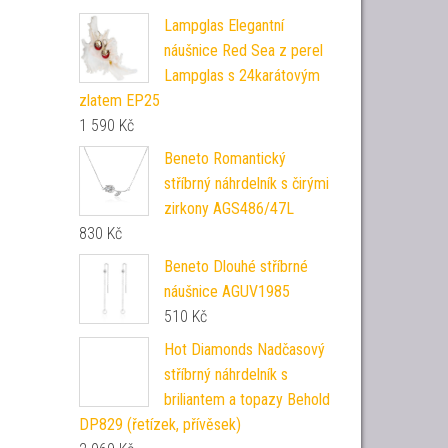
Lampglas Elegantní
náušnice Red Sea z perel
Lampglas s 24karátovým
zlatem EP25
1 590
Kč
Beneto Romantický
stříbrný náhrdelník s čirými
zirkony AGS486/47L
830
Kč
Beneto Dlouhé stříbrné
náušnice AGUV1985
510
Kč
Hot Diamonds Nadčasový
stříbrný náhrdelník s
briliantem a topazy Behold
DP829 (řetízek, přívěsek)