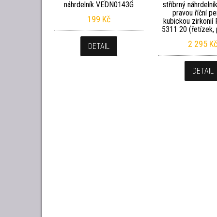
náhrdelník VEDN0143G
stříbrný náhrdelní
pravou říční pe
199
Kč
kubickou zirkonií
5311 20 (řetízek, 
2 295
K
DETAIL
DETAIL