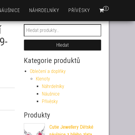
0
NÁUŠNICE
NÁHRDELNÍKY
PŘÍVĚSKY
í
Hledat:
9-
Hledat
Kategorie produktů
Oblečení a doplňky
Klenoty
Náhrdelníky
Náušnice
Přívěsky
Produkty
Cutie Jewellery Dětské
náušnice z bílého zlata