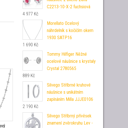
C2213-10-X-2 fuchsiová
4 977
Kč
Morellato Ocelový
náhrdelník s kočičím okem
1930 SATP16
1 690
Kč
Tommy Hilfiger Něžné
ocelové náušnice s krystaly
Crystal 2780565
889
Kč
Silvego Stříbrné kruhové
náušnice s unikátním
zapínáním Milla JJJE0106
2 190
Kč
Silvego Stříbrný přívěsek
znamení zvěrokruhu Lev -
ový