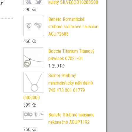
kulatý SILVEGOB10283S08
ky
590
Kč
Beneto Romantické
stříbrné srdíčkové náušnice
AGUP2688
460
Kč
Boccia Titanium Titanový
přívěsek 07021-01
1 290
Kč
Soliter Stříbrný
minimalistický náhrdelník
745 473 001 01779
0400000
399
Kč
Beneto Stříbrné náušnice
nekonečno AGUP1192
760
Kč