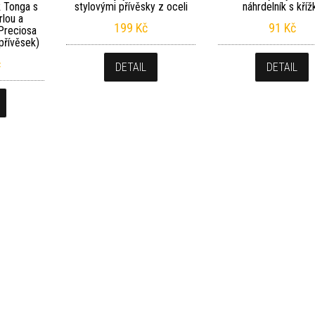
k Tonga s
stylovými přívěsky z oceli
náhrdelník s kříž
rlou a
199
Kč
91
Kč
 Preciosa
přívěsek)
č
DETAIL
DETAIL