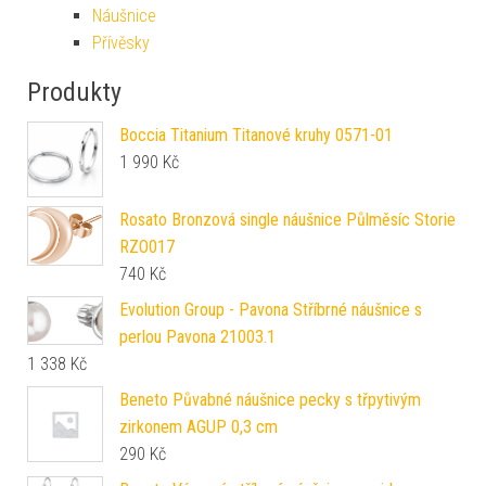
Náušnice
Přívěsky
Produkty
Boccia Titanium Titanové kruhy 0571-01
1 990
Kč
Rosato Bronzová single náušnice Půlměsíc Storie
RZO017
740
Kč
Evolution Group - Pavona Stříbrné náušnice s
perlou Pavona 21003.1
1 338
Kč
Beneto Půvabné náušnice pecky s třpytivým
zirkonem AGUP 0,3 cm
290
Kč