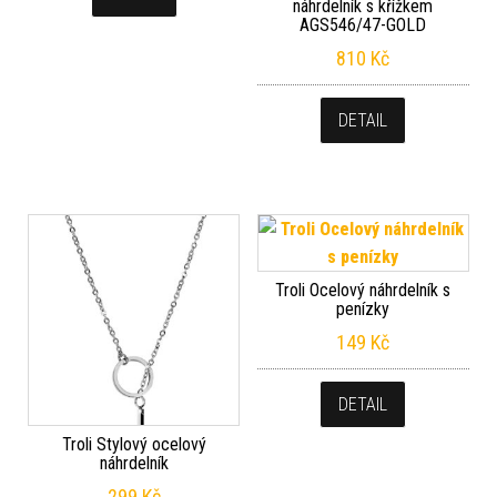
náhrdelník s křížkem
AGS546/47-GOLD
810
Kč
DETAIL
Troli Ocelový náhrdelník s
penízky
149
Kč
DETAIL
Troli Stylový ocelový
náhrdelník
299
Kč