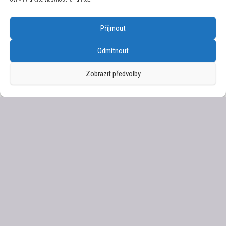
C1943-10-X-4 modrá
4 756
Kč
Příjmout
Odmítnout
Zobrazit předvolby
Morellato Stříbrný náhrdelník s třpytivým
přívěskem Tesori SAIW64 (řetízek, přívěsek)
2 690
Kč