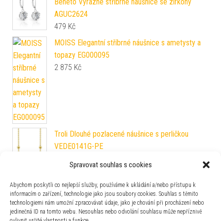
Beneto Výrazné stříbrné náušnice se zirkony
AGUC2624
479
Kč
MOISS Elegantní stříbrné náušnice s ametysty a
topazy EG000095
2 875
Kč
Troli Dlouhé pozlacené náušnice s perličkou
VEDE0141G-PE
349
Kč
Spravovat souhlas s cookies
Beneto Působivé stříbrné náušnice se zirkony
Abychom poskytli co nejlepší služby, používáme k ukládání a/nebo přístupu k
AGUP765L
informacím o zařízení, technologie jako jsou soubory cookies. Souhlas s těmito
370
Kč
technologiemi nám umožní zpracovávat údaje, jako je chování při procházení nebo
jedinečná ID na tomto webu. Nesouhlas nebo odvolání souhlasu může nepříznivě
Cutie Jewellery Dětské náušnice z růžového zlata
ovlivnit určité vlastnosti a funkce.