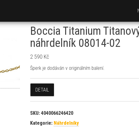
Boccia Titanium Titanov
náhrdelník 08014-02
2 590
Kč
Šperk je dodáván v originálním balení.
DETAIL
SKU:
4040066246420
Kategorie:
Náhrdelníky