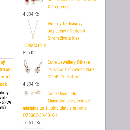
X-1 červená
4 304
Kč
Viceroy Nadčasový
pozlacený náhrdelník
Strom života Kiss
1390C01012
826
Kč
Cutie Jewellery Dětské
náušnice z růžového zlata
C2149-10-X-4 bílá
4 304
Kč
íbrný
Cutie Diamonds
ivota
Minimalistické peckové
fe 5329
sek)
náušnice ze žlutého zlata s brilianty
DZ8007-30-00-X-1
16 610
Kč