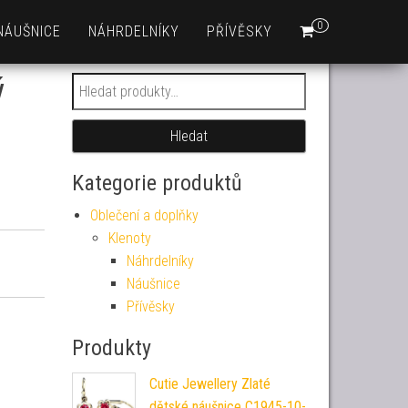
0
NÁUŠNICE
NÁHRDELNÍKY
PŘÍVĚSKY
ý
Hledat:
Hledat
Kategorie produktů
Oblečení a doplňky
Klenoty
Náhrdelníky
Náušnice
Přívěsky
Produkty
Cutie Jewellery Zlaté
dětské náušnice C1945-10-