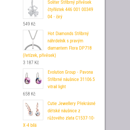
Soliter Stříbrný přívěsek
čtyřlístek 446 001 00349
04 - čirý
549
Kč
Hot Diamonds Stříbrný
náhrdelník s pravým
diamantem Flora DP718
(řetízek, přívěsek)
3 187
Kč
Evolution Group - Pavona
Stříbrné náušnice 31106.5
vitrail light
658
Kč
Cutie Jewellery Překrásné
dětské náušnice z
růžového zlata C1537-10-
X-4 bílá