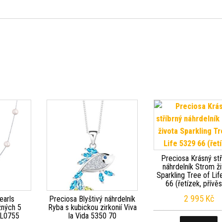
Preciosa Krásný stř
náhrdelník Strom ž
Sparkling Tree of Li
66 (řetízek, přívě
2 995
Kč
earls
Preciosa Blyštivý náhrdelník
žných 5
Ryba s kubickou zirkonií Viva
JL0755
la Vida 5350 70