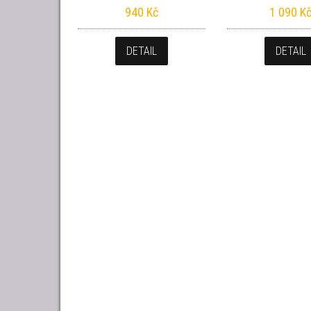
940
Kč
1 090
K
DETAIL
DETAIL