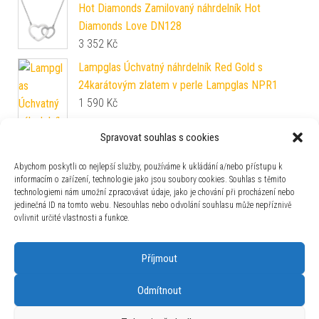
Hot Diamonds Zamilovaný náhrdelník Hot
Diamonds Love DN128
3 352
Kč
Lampglas Úchvatný náhrdelník Red Gold s
24karátovým zlatem v perle Lampglas NPR1
1 590
Kč
Spravovat souhlas s cookies
Abychom poskytli co nejlepší služby, používáme k ukládání a/nebo přístupu k
informacím o zařízení, technologie jako jsou soubory cookies. Souhlas s těmito
technologiemi nám umožní zpracovávat údaje, jako je chování při procházení nebo
jedinečná ID na tomto webu. Nesouhlas nebo odvolání souhlasu může nepříznivě
ovlivnit určité vlastnosti a funkce.
Hot Diamonds Přívěsek Hot Diamonds Emozioni
Příjmout
Alloro Innocence Coin EC458-EC489 2,5 cm
1 109
Kč
Odmítnout