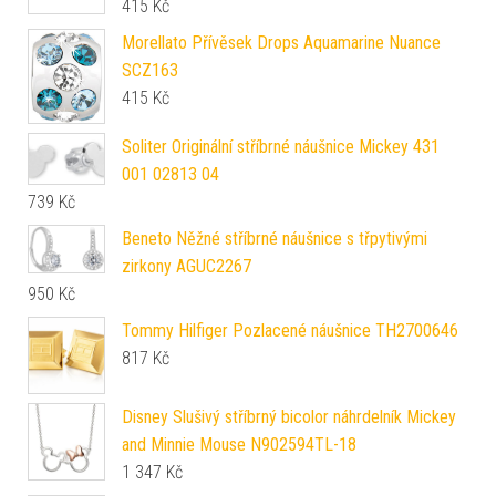
415
Kč
Morellato Přívěsek Drops Aquamarine Nuance
SCZ163
415
Kč
Soliter Originální stříbrné náušnice Mickey 431
001 02813 04
739
Kč
Beneto Něžné stříbrné náušnice s třpytivými
zirkony AGUC2267
950
Kč
Tommy Hilfiger Pozlacené náušnice TH2700646
817
Kč
Disney Slušivý stříbrný bicolor náhrdelník Mickey
and Minnie Mouse N902594TL-18
1 347
Kč