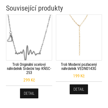
Související produkty
Troli Originální ocelový
Troli Moderní pozlacený
náhrdelník Srdeční tep KNSC-
náhrdelník VEDN0143G
253
199
Kč
299
Kč
DETAIL
DETAIL