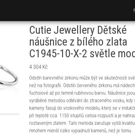
Cutie Jewellery Dětské
náušnice z bílého zlata
C1945-10-X-2 světle mo
4 304
Kč
Odstín barevného zirkonu může být ve skutečnosti svět
než na fotografii. Odstín červeného zirkonu má nádec
fuchsiové až po temně rubínovou barvu. Náušnice jsou
vyráběné metodou odlévání do ztraceného vosku, kdy 
kameny fasují do voskového modelu, který se v indukčn
při teplotě cca. 1150 stupňů celsia rozpustí a je nahra
roztaveným zlatem. Tato metoda zaručuje vyšší kvalitu
mnohem menší riziko vypadnutí kamenů, než je tomu