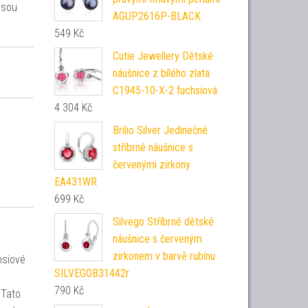
jsou
AGUP2616P-BLACK
549
Kč
Cutie Jewellery Dětské
náušnice z bílého zlata
C1945-10-X-2 fuchsiová
4 304
Kč
Brilio Silver Jedinečné
stříbrné náušnice s
červenými zirkony
EA431WR
699
Kč
Silvego Stříbrné dětské
náušnice s červeným
zirkonem v barvě rubínu
hsiové
SILVEGOB31442r
790
Kč
 Tato