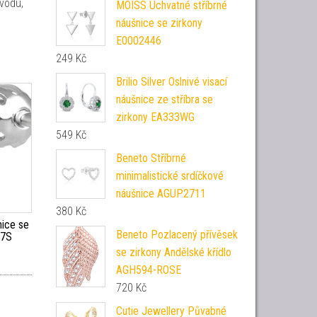
vodu,
MOISS Úchvatné stříbrné
náušnice se zirkony
E0002446
249
Kč
Brilio Silver Oslnivé visací
náušnice ze stříbra se
zirkony EA333WG
549
Kč
Beneto Stříbrné
minimalistické srdíčkové
náušnice AGUP2711
380
Kč
nice se
Beneto Pozlacený přívěsek
37S
se zirkony Andělské křídlo
AGH594-ROSE
720
Kč
Cutie Jewellery Půvabné