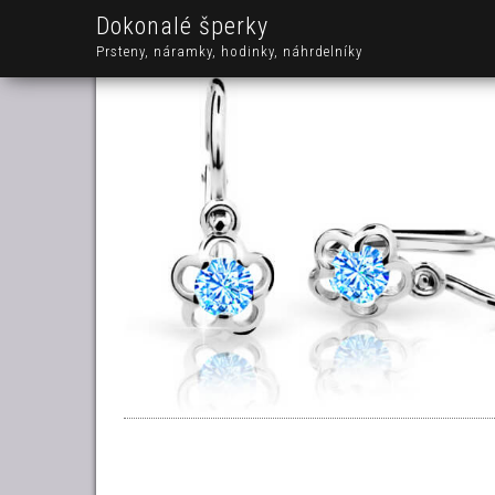
Dokonalé šperky
Prsteny, náramky, hodinky, náhrdelníky