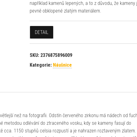
například kamenů lepených, a to z důvodu, že kameny 
pevně obklopené zlatým materiálem.
DETAIL
SKU:
2376875896009
Kategorie:
Náušnice
ětlejší než na fotografii. Odstín červeného zirkonu má nádech od fuc
né metodou odlévání do ztraceného vosku, kdy se kameny fasují do
otě cca. 1150 stupňů celsia rozpustí a je nahrazen roztaveným zlatem.