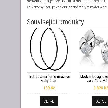
metoda zaručuje vyšší kvalitu a mnohem menší rizik
že kameny jsou pevně obklopené zlatým materiálem
Související produkty
Troli Luxusní černé náušnice
Modesi Designové
kruhy 2 cm
ze stříbra M
199
Kč
3 820
K
DETAIL
DETAIL