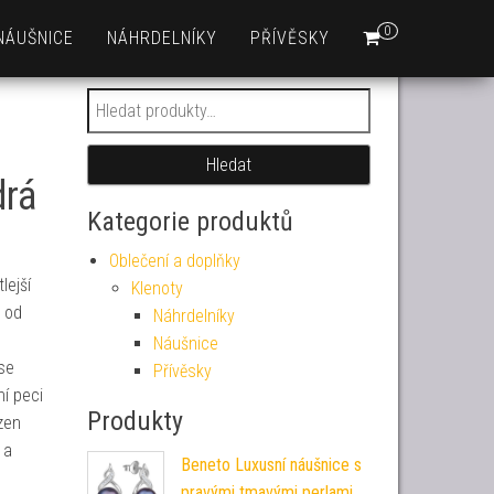
0
NÁUŠNICE
NÁHRDELNÍKY
PŘÍVĚSKY
Hledat:
Hledat
drá
Kategorie produktů
Oblečení a doplňky
lejší
Klenoty
h od
Náhrdelníky
Náušnice
se
Přívěsky
í peci
Produkty
zen
 a
Beneto Luxusní náušnice s
pravými tmavými perlami