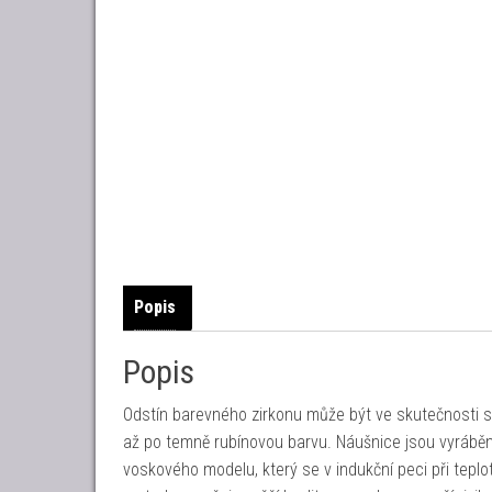
Popis
Popis
Odstín barevného zirkonu může být ve skutečnosti sv
až po temně rubínovou barvu. Náušnice jsou vyrábě
voskového modelu, který se v indukční peci při tepl