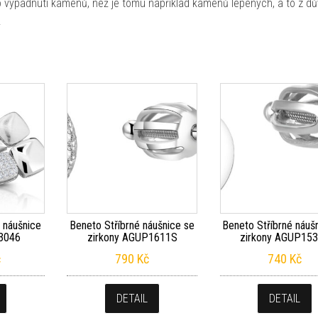
o vypadnutí kamenů, než je tomu například kamenů lepených, a to z dů
.
 náušnice
Beneto Stříbrné náušnice se
Beneto Stříbrné náuš
23046
zirkony AGUP1611S
zirkony AGUP15
č
790
Kč
740
Kč
DETAIL
DETAIL