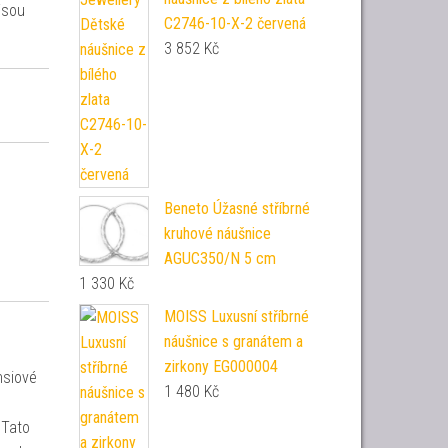
jsou
C2746-10-X-2 červená
3 852
Kč
Beneto Úžasné stříbrné
kruhové náušnice
AGUC350/N 5 cm
1 330
Kč
MOISS Luxusní stříbrné
náušnice s granátem a
zirkony EG000004
hsiové
1 480
Kč
 Tato