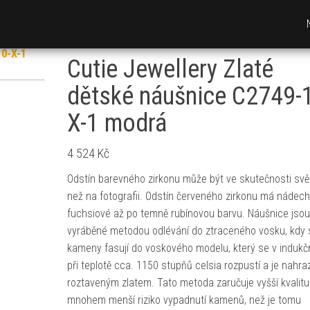
Cutie Jewellery Zlaté
dětské náušnice C2749-
X-1 modrá
4 524
Kč
Odstín barevného zirkonu může být ve skutečnosti svět
než na fotografii. Odstín červeného zirkonu má nádec
fuchsiové až po temně rubínovou barvu. Náušnice jsou
vyráběné metodou odlévání do ztraceného vosku, kdy 
kameny fasují do voskového modelu, který se v indukčn
při teplotě cca. 1150 stupňů celsia rozpustí a je nahra
roztaveným zlatem. Tato metoda zaručuje vyšší kvalitu
mnohem menší riziko vypadnutí kamenů, než je tomu