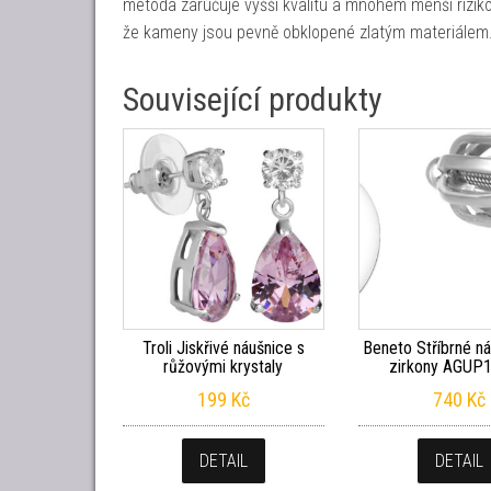
metoda zaručuje vyšší kvalitu a mnohem menší rizik
že kameny jsou pevně obklopené zlatým materiálem
Související produkty
Troli Jiskřivé náušnice s
Beneto Stříbrné n
růžovými krystaly
zirkony AGUP
199
Kč
740
Kč
DETAIL
DETAIL