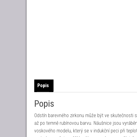
Popis
Popis
Odstín barevného zirkonu může být ve skutečnosti sv
až po temně rubínovou barvu. Náušnice jsou vyrábě
voskového modelu, který se v indukční peci při tepl