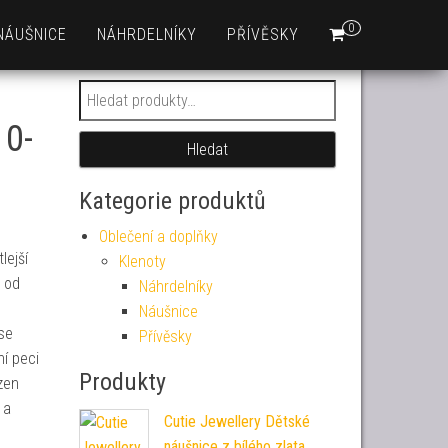
0
NÁUŠNICE
NÁHRDELNÍKY
PŘÍVĚSKY
Hledat:
10-
Hledat
Kategorie produktů
Oblečení a doplňky
lejší
Klenoty
h od
Náhrdelníky
Náušnice
se
Přívěsky
í peci
Produkty
zen
 a
Cutie Jewellery Dětské
náušnice z bílého zlata