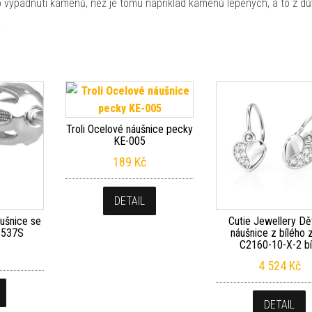
o vypadnutí kamenů, než je tomu například kamenů lepených, a to z dů
.
Troli Ocelové náušnice pecky
KE-005
189
Kč
DETAIL
áušnice se
Cutie Jewellery Dě
1537S
náušnice z bílého z
C2160-10-X-2 bí
4 524
Kč
DETAIL