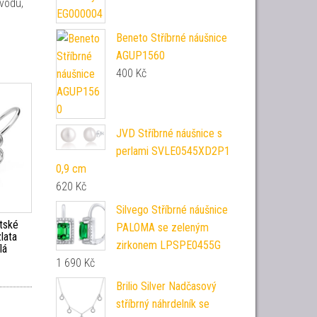
vodu,
Beneto Stříbrné náušnice
AGUP1560
400
Kč
JVD Stříbrné náušnice s
perlami SVLE0545XD2P1
0,9 cm
620
Kč
Silvego Stříbrné náušnice
tské
PALOMA se zeleným
lata
zirkonem LPSPE0455G
lá
1 690
Kč
Brilio Silver Nadčasový
stříbrný náhrdelník se