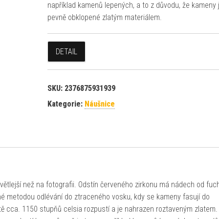
například kamenů lepených, a to z důvodu, že kameny 
pevně obklopené zlatým materiálem.
DETAIL
SKU:
2376875931939
Kategorie:
Náušnice
ětlejší než na fotografii. Odstín červeného zirkonu má nádech od fuc
né metodou odlévání do ztraceného vosku, kdy se kameny fasují do
otě cca. 1150 stupňů celsia rozpustí a je nahrazen roztaveným zlatem.