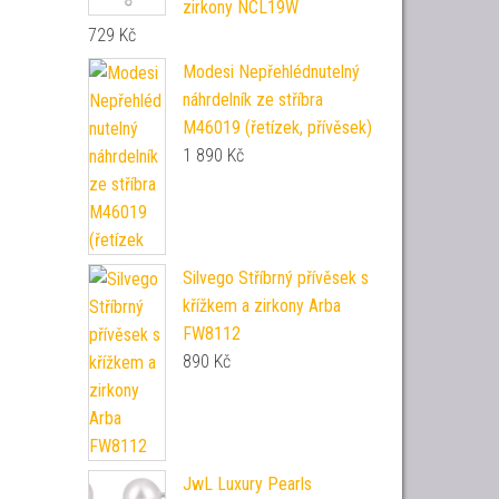
zirkony NCL19W
729
Kč
Modesi Nepřehlédnutelný
náhrdelník ze stříbra
M46019 (řetízek, přívěsek)
1 890
Kč
Silvego Stříbrný přívěsek s
křížkem a zirkony Arba
FW8112
890
Kč
JwL Luxury Pearls