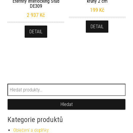
Eternity Interlocking Stud
kruhy 2 cm
DE309
199
Kč
2 937
Kč
DETAIL
DETAIL
Hledat:
Hledat
Kategorie produktů
Oblečení a doplňky