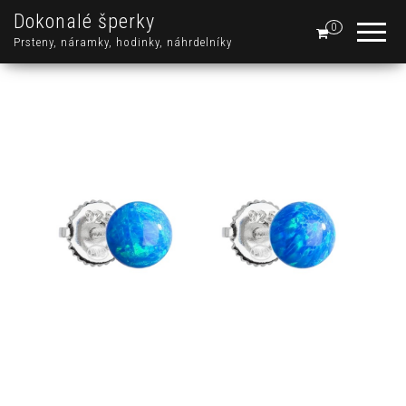
Dokonalé šperky
0
Prsteny, náramky, hodinky, náhrdelníky