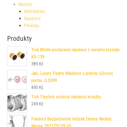
Klenoty
Náhrdelníky
Náušnice
Přívěsky
Produkty
Troli Módní pozlacené náušnice s černými krystaly
KS-139
389
Kč
JwL Luxury Pearls Náušnice s pravou růžovou
perlou JL0289
490
Kč
Troli Třpytivé ocelové náušnice kroužky
249
Kč
Pandora Bezpečnostní řetízek Disney Mickey
Mouse 797173CZR-05