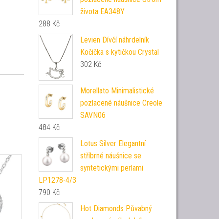
života EA348Y
288
Kč
Levien Dívčí náhrdelník
Kočička s kytičkou Crystal
302
Kč
Morellato Minimalistické
pozlacené náušnice Creole
SAVN06
484
Kč
Lotus Silver Elegantní
stříbrné náušnice se
syntetickými perlami
LP1278-4/3
790
Kč
Hot Diamonds Půvabný