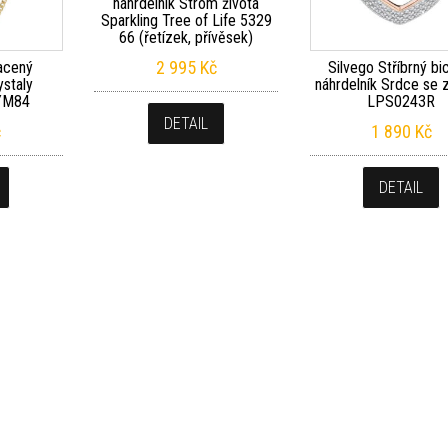
náhrdelník Strom života
Sparkling Tree of Life 5329
66 (řetízek, přívěsek)
2 995
Kč
acený
Silvego Stříbrný bi
ystaly
náhrdelník Srdce se 
YM84
LPS0243R
DETAIL
č
1 890
Kč
DETAIL