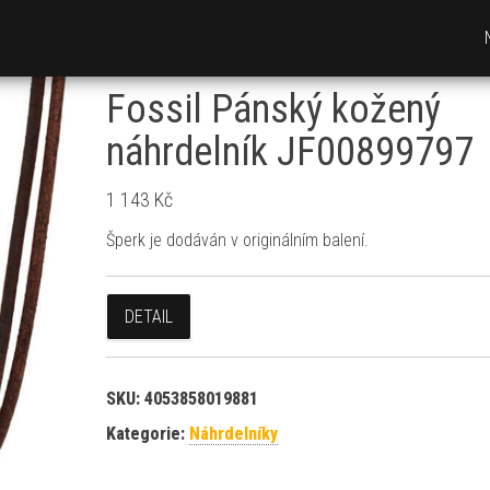
Fossil Pánský kožený
náhrdelník JF00899797
1 143
Kč
Šperk je dodáván v originálním balení.
DETAIL
SKU:
4053858019881
Kategorie:
Náhrdelníky