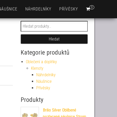
0
NÁUŠNICE
NÁHRDELNÍKY
PŘÍVĚSKY
Hledat:
Hledat
Kategorie produktů
Oblečení a doplňky
Klenoty
Náhrdelníky
Náušnice
Přívěsky
Produkty
Brilio Silver Oblíbené
pozlacené náušnice Strom