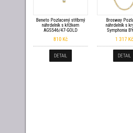
Beneto Pozlacený stříbrný
Brosway Pozl
náhrdelník s křížkem
náhrdelník s kr
AGS546/47-GOLD
Symphonia B
810
Kč
1 317
K
DETAIL
DETAIL