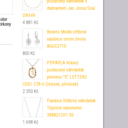
pozlacený náhrdelník s
diamantem Jac Jossa Soul
DN149
color
4 881
Kč
zirkony
Beneto Módní stříbrné
náušnice strom života
AGUC2710
800
Kč
PDPAOLA Krásný
pozlacený náhrdelník
písmeno "S" LETTERS
CO01-278-U (řetízek, přívěsek)
2 350
Kč
Pandora Stříbrný náhrdelník
Třpytivé nekonečno
398821C01-50
1 698
Kč