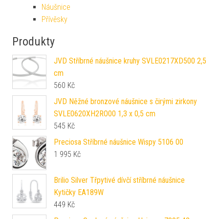
Náušnice
Přívěsky
Produkty
JVD Stříbrné náušnice kruhy SVLE0217XD500 2,5
cm
560
Kč
JVD Něžné bronzové náušnice s čirými zirkony
SVLE0620XH2RO00 1,3 x 0,5 cm
545
Kč
Preciosa Stříbrné náušnice Wispy 5106 00
1 995
Kč
Brilio Silver Třpytivé dívčí stříbrné náušnice
Kytičky EA189W
449
Kč