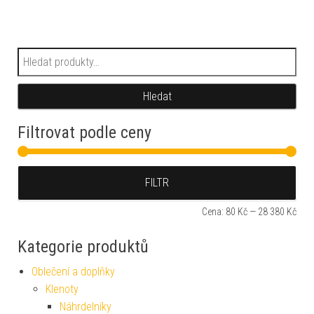
Hledat:
Hledat
Filtrovat podle ceny
Min
Max
FILTR
Cena:
80 Kč
—
28 380 Kč
Kategorie produktů
Oblečení a doplňky
Klenoty
Náhrdelníky