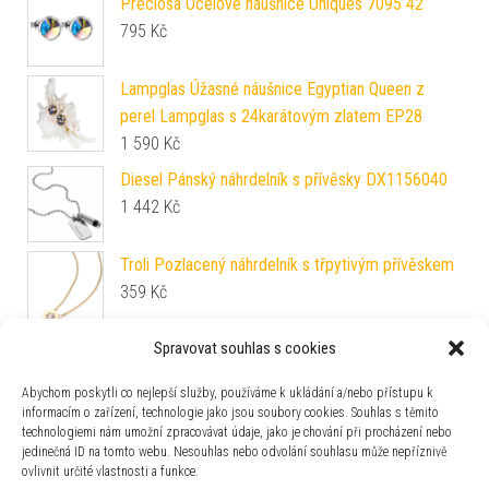
Preciosa Ocelové náušnice Uniques 7095 42
795
Kč
Lampglas Úžasné náušnice Egyptian Queen z
perel Lampglas s 24karátovým zlatem EP28
1 590
Kč
Diesel Pánský náhrdelník s přívěsky DX1156040
1 442
Kč
Troli Pozlacený náhrdelník s třpytivým přívěskem
359
Kč
Spravovat souhlas s cookies
Lotus Silver Elegantní stříbrné náušnice kruhy
LP3279-4/1
Abychom poskytli co nejlepší služby, používáme k ukládání a/nebo přístupu k
990
Kč
informacím o zařízení, technologie jako jsou soubory cookies. Souhlas s těmito
technologiemi nám umožní zpracovávat údaje, jako je chování při procházení nebo
Brilio Silver Půvabné stříbrné náušnice s vínovými
jedinečná ID na tomto webu. Nesouhlas nebo odvolání souhlasu může nepříznivě
zirkony EA126WR
ovlivnit určité vlastnosti a funkce.