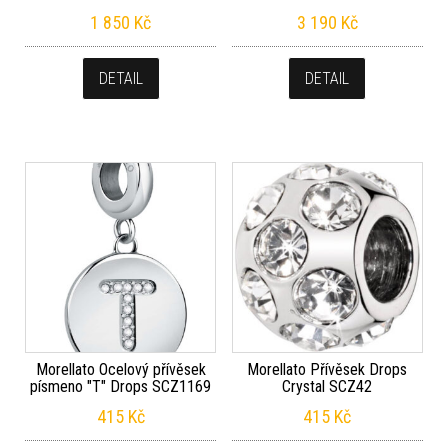
1 850
Kč
3 190
Kč
DETAIL
DETAIL
Morellato Ocelový přívěsek
Morellato Přívěsek Drops
písmeno "T" Drops SCZ1169
Crystal SCZ42
415
Kč
415
Kč