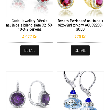
Cutie Jewellery Dětské
Beneto Pozlacené náušnice s
náušnice z bílého zlata C2150-
růžovými zirkony AGUC2230-
10-X-2 červená
GOLD
4 977
Kč
770
Kč
DETAIL
DETAIL