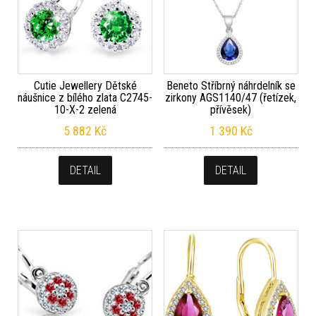
Cutie Jewellery Dětské
Beneto Stříbrný náhrdelník se
náušnice z bílého zlata C2745-
zirkony AGS1140/47 (řetízek,
10-X-2 zelená
přívěsek)
5 882
Kč
1 390
Kč
DETAIL
DETAIL