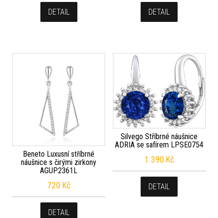
DETAIL
DETAIL
Silvego Stříbrné náušnice
ADRIA se safírem LPSE0754
Beneto Luxusní stříbrné
1 390
Kč
náušnice s čirými zirkony
AGUP2361L
720
Kč
DETAIL
DETAIL