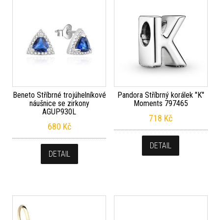
Beneto Stříbrné trojúhelníkové
Pandora Stříbrný korálek "K"
náušnice se zirkony
Moments 797465
AGUP930L
718
Kč
680
Kč
DETAIL
DETAIL