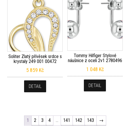
Tommy Hilfiger Stylové
Soliter Zlatý přívěsek srdce s
náušnice z oceli 2v1 2780496
krystaly 249 001 00472
1 048
Kč
5 859
Kč
DETAIL
DETAIL
1
2
3
4
…
141
142
143
→