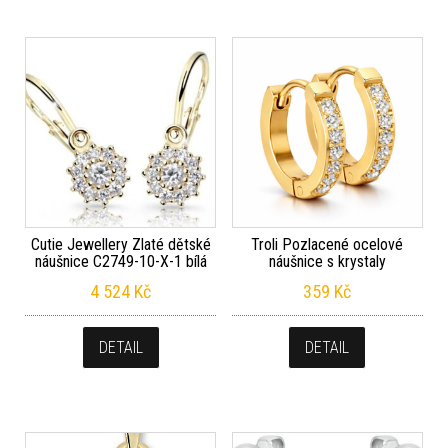
Cutie Jewellery Zlaté dětské
Troli Pozlacené ocelové
náušnice C2749-10-X-1 bílá
náušnice s krystaly
4 524
Kč
359
Kč
DETAIL
DETAIL