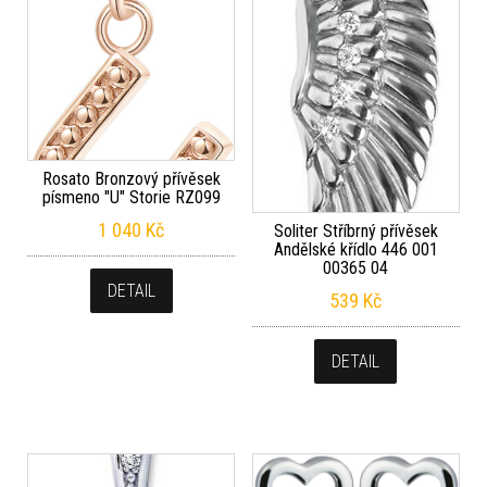
Rosato Bronzový přívěsek
písmeno "U" Storie RZ099
1 040
Kč
Soliter Stříbrný přívěsek
Andělské křídlo 446 001
00365 04
DETAIL
539
Kč
DETAIL