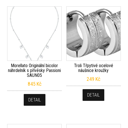
Morellato Originální bicolor
Troli Třpytivé ocelové
náhrdelník s přívěsky Passioni
náušnice kroužky
SAUN05
249
Kč
845
Kč
DETAIL
DETAIL