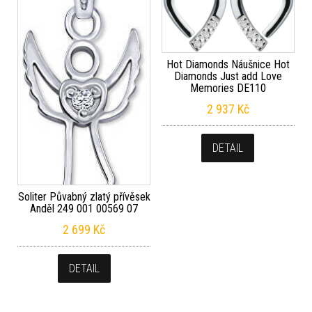
Hot Diamonds Náušnice Hot
Diamonds Just add Love
Memories DE110
2 937
Kč
DETAIL
Soliter Půvabný zlatý přívěsek
Anděl 249 001 00569 07
2 699
Kč
DETAIL