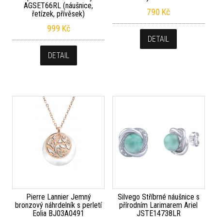
AGSET66RL (náušnice,
790
Kč
řetízek, přívěsek)
999
Kč
DETAIL
DETAIL
Pierre Lannier Jemný
Silvego Stříbrné náušnice s
bronzový náhrdelník s perletí
přírodním Larimarem Ariel
Eolia BJ03A0491
JSTE14738LR