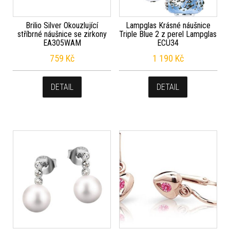
Brilio Silver Okouzlující
Lampglas Krásné náušnice
stříbrné náušnice se zirkony
Triple Blue 2 z perel Lampglas
EA305WAM
ECU34
759
Kč
1 190
Kč
DETAIL
DETAIL