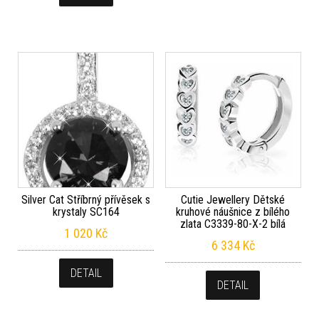
Silver Cat Stříbrný přívěsek s
Cutie Jewellery Dětské
krystaly SC164
kruhové náušnice z bílého
zlata C3339-80-X-2 bílá
1 020
Kč
6 334
Kč
DETAIL
DETAIL