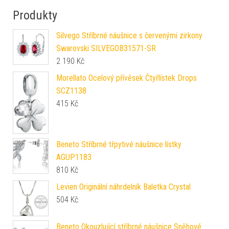
Produkty
Silvego Stříbrné náušnice s červenými zirkony
Swarovski SILVEGOB31571-SR
2 190
Kč
Morellato Ocelový přívěsek Čtyřlístek Drops
SCZ1138
415
Kč
Beneto Stříbrné třpytivé náušnice lístky
AGUP1183
810
Kč
Levien Originální náhrdelník Baletka Crystal
504
Kč
Beneto Okouzlující stříbrné náušnice Sněhové