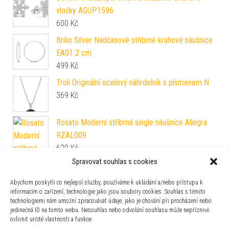
vločky AGUP1596
600
Kč
Brilio Silver Nadčasové stříbrné kruhové náušnice
EA01 2 cm
499
Kč
Troli Originální ocelový náhrdelník s písmenem N
369
Kč
Rosato Moderní stříbrná single náušnice Allegra
RZAL009
620
Kč
Spravovat souhlas s cookies
Abychom poskytli co nejlepší služby, používáme k ukládání a/nebo přístupu k
informacím o zařízení, technologie jako jsou soubory cookies. Souhlas s těmito
technologiemi nám umožní zpracovávat údaje, jako je chování při procházení nebo
jedinečná ID na tomto webu. Nesouhlas nebo odvolání souhlasu může nepříznivě
Pandora Stříbrný korálek "P" Moments 797470
ovlivnit určité vlastnosti a funkce.