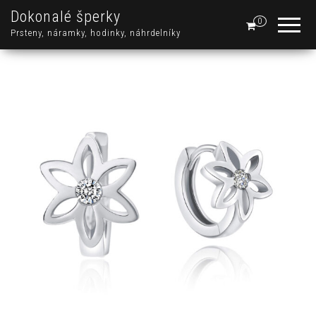
Dokonalé šperky
0
Prsteny, náramky, hodinky, náhrdelníky