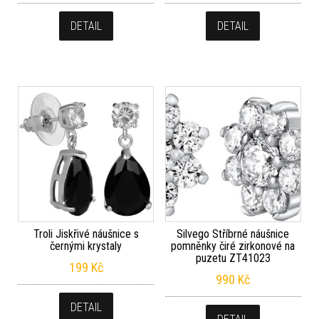
DETAIL
DETAIL
Troli Jiskřivé náušnice s
Silvego Stříbrné náušnice
černými krystaly
pomněnky čiré zirkonové na
puzetu ZT41023
199
Kč
990
Kč
DETAIL