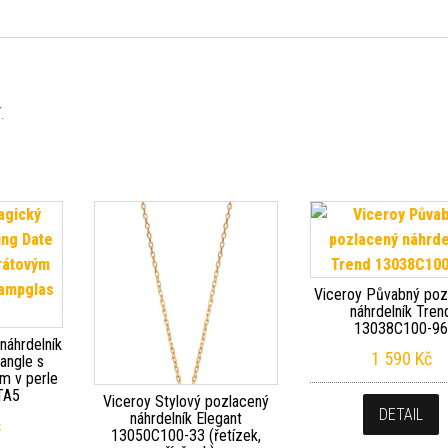
.
Viceroy Půvabný poz
náhrdelník Tren
13038C100-9
náhrdelník
1 590
Kč
angle s
m v perle
TA5
Viceroy Stylový pozlacený
DETAIL
náhrdelník Elegant
č
13050C100-33 (řetízek,