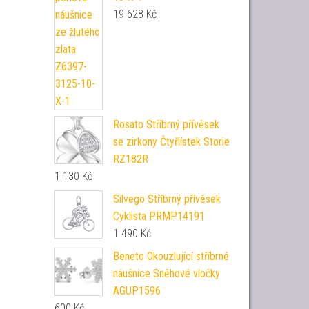
19 628
Kč
Rosato Stříbrný přívěsek
se zirkony Čtyřlístek Storie
RZ182R
1 130
Kč
Silvego Stříbrný přívěsek
Cyklista PRMP14191
1 490
Kč
Beneto Okouzlující stříbrné
náušnice Sněhové vločky
AGUP1596
600
Kč