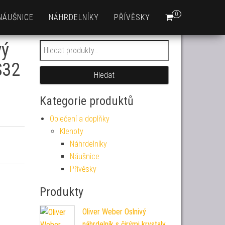
0
NÁUŠNICE
NÁHRDELNÍKY
PŘÍVĚSKY
vý
Hledat:
S32
Hledat
Kategorie produktů
Oblečení a doplňky
Klenoty
Náhrdelníky
Náušnice
Přívěsky
Produkty
Oliver Weber Oslnivý
náhrdelník s čirými krystaly