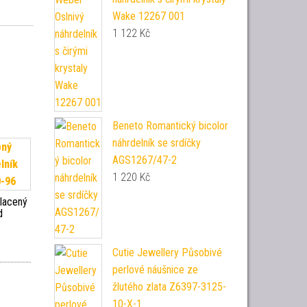
Wake 12267 001
1 122
Kč
Beneto Romantický bicolor
náhrdelník se srdíčky
AGS1267/47-2
1 220
Kč
lacený
d
6
Cutie Jewellery Působivé
perlové náušnice ze
žlutého zlata Z6397-3125-
10-X-1