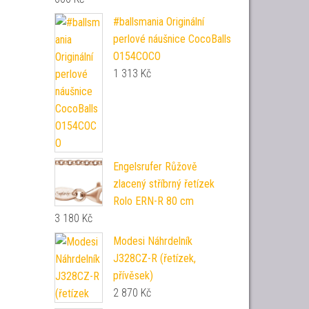
#ballsmania Originální
perlové náušnice CocoBalls
O154COCO
1 313
Kč
Engelsrufer Růžově
zlacený stříbrný řetízek
Rolo ERN-R 80 cm
3 180
Kč
Modesi Náhrdelník
J328CZ-R (řetízek,
přívěsek)
2 870
Kč