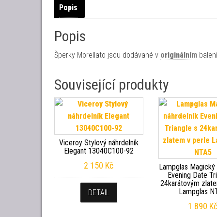
Popis
Popis
Šperky Morellato jsou dodávané v
originálním
balení
Související produkty
Viceroy Stylový náhrdelník
Elegant 13040C100-92
2 150
Kč
Lampglas Magický 
Evening Date Tri
24karátovým zlate
Lampglas N
DETAIL
1 890
K