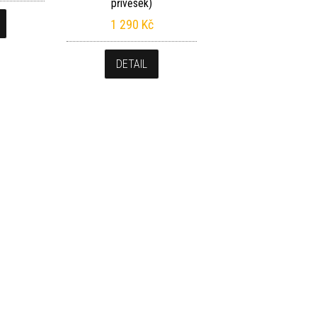
přívěsek)
1 290
Kč
DETAIL