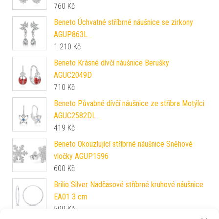
760
Kč
Beneto Úchvatné stříbrné náušnice se zirkony
AGUP863L
1 210
Kč
Beneto Krásné dívčí náušnice Berušky
AGUC2049D
710
Kč
Beneto Půvabné dívčí náušnice ze stříbra Motýlci
AGUC2582DL
419
Kč
Beneto Okouzlující stříbrné náušnice Sněhové
vločky AGUP1596
600
Kč
Brilio Silver Nadčasové stříbrné kruhové náušnice
EA01 3 cm
599
Kč