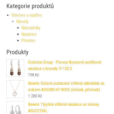
Kategorie produktů
Oblečení a doplňky
Klenoty
Náhrdelníky
Náušnice
Přívěsky
Produkty
Evolution Group - Pavona Bronzové perličkové
náušnice s krystaly 31150.3
798
Kč
Beneto Růžově pozlacený stříbrný náhrdelník se
srdcem AGS289/47-ROSE (řetízek, přívěsek)
1 280
Kč
Beneto Třpytivé stříbrné náušnice se zirkony
AGUC2154L