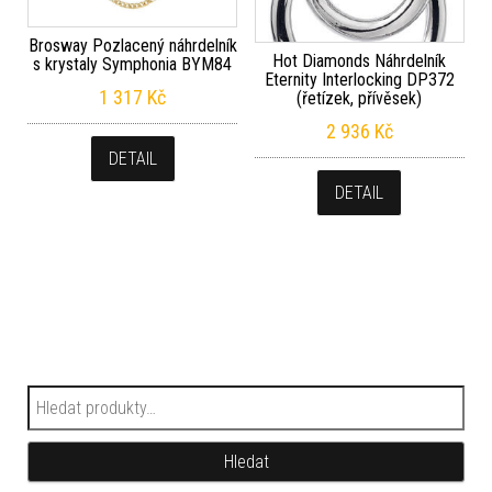
Brosway Pozlacený náhrdelník
Hot Diamonds Náhrdelník
s krystaly Symphonia BYM84
Eternity Interlocking DP372
1 317
Kč
(řetízek, přívěsek)
2 936
Kč
DETAIL
DETAIL
Hledat:
Hledat