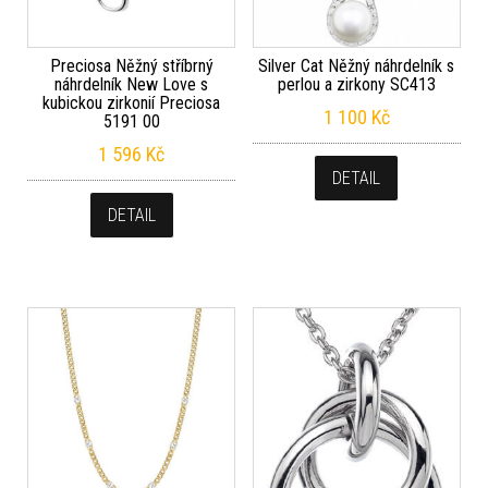
Preciosa Něžný stříbrný
Silver Cat Něžný náhrdelník s
náhrdelník New Love s
perlou a zirkony SC413
kubickou zirkonií Preciosa
1 100
Kč
5191 00
1 596
Kč
DETAIL
DETAIL