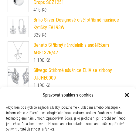
Drops SCZ1251
415
Kč
Brilio Silver Designové dívčí stříbrné náušnice
Kytičky EA193W
339
Kč
Beneto Stříbrný náhrdelník s andělíčkem
AGS1326/47
1 100
Kč
Silvego Stříbrné náušnice ELIA se zirkony
JJJHE0009
1 190
Kč
Spravovat souhlas s cookies
Preciosa Překrásné stříbrné náušnice Minas
Crystal Treasures 5313 66
Abychom poskytli co nejlepší služby, používáme k ukládání a/nebo přístupu k
2 495
Kč
informacím o zařízení, technologie jako jsou soubory cookies. Souhlas s těmito
technologiemi nám umožní zpracovávat údaje, jako je chování při procházení nebo
Beneto Stříbrné náušnice lístečky se zirkony
jedinečná ID na tomto webu. Nesouhlas nebo odvolání souhlasu může nepříznivě
AGUP1634S
ovlivnit určité vlastnosti a funkce.
419
Kč