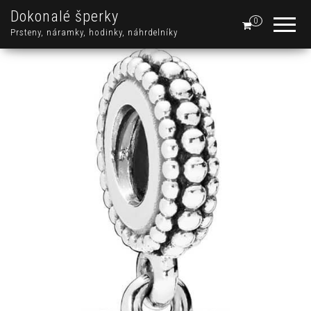
Dokonalé šperky
0
Prsteny, náramky, hodinky, náhrdelníky