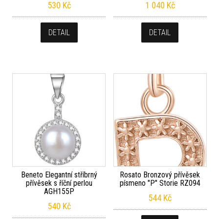
530
Kč
1 040
Kč
DETAIL
DETAIL
Beneto Elegantní stříbrný
Rosato Bronzový přívěsek
přívěsek s říční perlou
písmeno "P" Storie RZ094
AGH155P
544
Kč
540
Kč