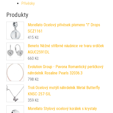
Přívěsky
Produkty
Morellato Ocelový přívěsek písmeno "I" Drops
SCZ1161
415
Kč
Beneto Něžné stříbrné náušnice ve tvaru srdíček
AGUC2591DL
660
Kč
Evolution Group - Pavona Romantický perličkový
náhrdelník Rosaline Pearls 32036.3
798
Kč
Troli Ocelový motýlí náhrdelník Metal Butterfly
KNSC-257-SIL
359
Kč
Morellato Stylový ocelový korálek s krystaly