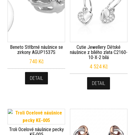
Beneto Stříbrné náušnice se
Cutie Jewellery Dětské
zirkony AGUP1537S
náušnice z bílého zlata C2160-
10-X-2 bílá
740
Kč
4 524
Kč
DETAIL
DETAIL
Troli Ocelové náušnice pecky
KE-005