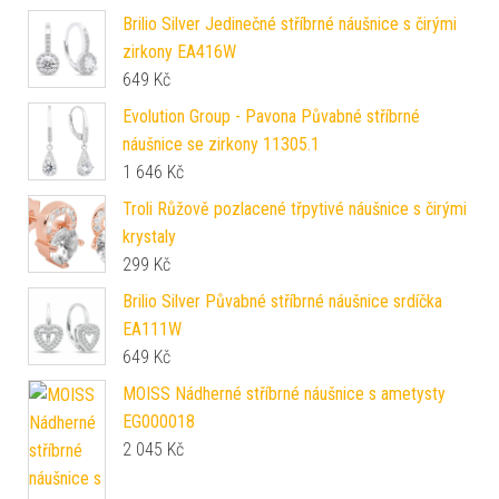
Brilio Silver Jedinečné stříbrné náušnice s čirými
zirkony EA416W
649
Kč
Evolution Group - Pavona Půvabné stříbrné
náušnice se zirkony 11305.1
1 646
Kč
Troli Růžově pozlacené třpytivé náušnice s čirými
krystaly
299
Kč
Brilio Silver Půvabné stříbrné náušnice srdíčka
EA111W
649
Kč
MOISS Nádherné stříbrné náušnice s ametysty
EG000018
2 045
Kč