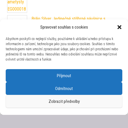
Brilio Silver Jedinečné stříbrné náušnice s
modrými zirkony EA431WB
Spravovat souhlas s cookies
699
Kč
Abychom poskytli co nejlepší služby, používáme k ukládání a/nebo přístupu k
Evolution Group - Pavona Luxusní stříbrná
informacím o zařízení, technologie jako jsou soubory cookies. Souhlas s těmito
souprava z říčních perel peacock 29018.3
technologiemi nám umožní zpracovávat údaje, jako je chování při procházení nebo
jedinečná ID na tomto webu. Nesouhlas nebo odvolání souhlasu může nepříznivě
(náušnice, řetízek, přívěsek)
ovlivnit určité vlastnosti a funkce.
1 898
Kč
#ballsmania Originální náhrdelník C206M 14-5002
Příjmout
Silver
1 949
Kč
Odmítnout
Zobrazit předvolby
Používáme WordPress (v češtině).
|
Šablona: Bulk Shop
| ACIT
s.r.o. Chodovská 228/3 Praha 4 IČ: 26454424