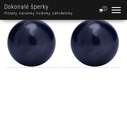
Dokonalé šperky
0
Prsteny, náramky, hodinky, náhrdelníky