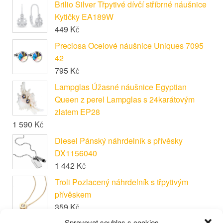
Brilio Silver Třpytivé dívčí stříbrné náušnice
Kytičky EA189W
449
Kč
Preciosa Ocelové náušnice Uniques 7095
42
795
Kč
Lampglas Úžasné náušnice Egyptian
Queen z perel Lampglas s 24karátovým
zlatem EP28
1 590
Kč
Diesel Pánský náhrdelník s přívěsky
DX1156040
1 442
Kč
Troli Pozlacený náhrdelník s třpytivým
přívěskem
359
Kč
Spravovat souhlas s cookies