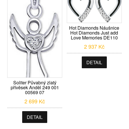
Hot Diamonds Náušnice
Hot Diamonds Just add
Love Memories DE110
2 937
Kč
DETAIL
Soliter Půvabný zlatý
přívěsek Anděl 249 001
00569 07
2 699
Kč
DETAIL