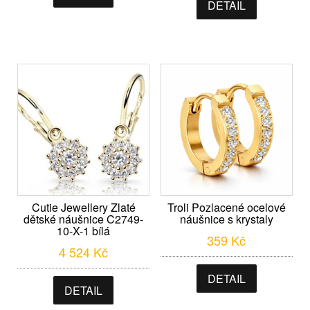
DETAIL
Cutie Jewellery Zlaté
Troli Pozlacené ocelové
dětské náušnice C2749-
náušnice s krystaly
10-X-1 bílá
359
Kč
4 524
Kč
DETAIL
DETAIL