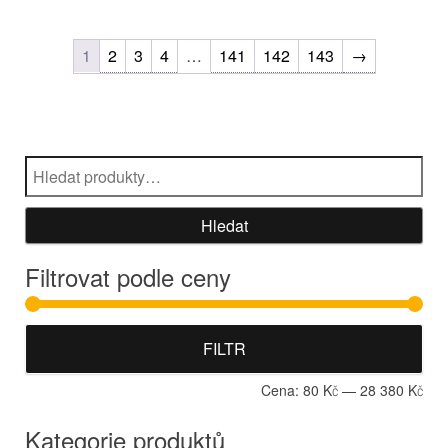
1
2
3
4
…
141
142
143
→
Hledat:
Hledat
Filtrovat podle ceny
Min
Max
FILTR
Cena:
80 Kč
—
28 380 Kč
Kategorie produktů