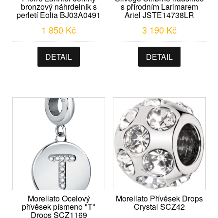
bronzový náhrdelník s
s přírodním Larimarem
perletí Eolia BJ03A0491
Ariel JSTE14738LR
1 850
Kč
3 190
Kč
DETAIL
DETAIL
Morellato Ocelový
Morellato Přívěsek Drops
přívěsek písmeno "T"
Crystal SCZ42
Drops SCZ1169