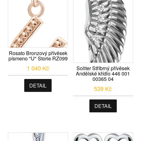
Rosato Bronzový přívěsek
písmeno "U" Storie RZ099
1 040
Kč
Soliter Stříbrný přívěsek
Andělské křídlo 446 001
00365 04
DETAIL
539
Kč
DETAIL