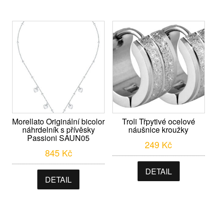
Morellato Originální bicolor
Troli Třpytivé ocelové
náhrdelník s přívěsky
náušnice kroužky
Passioni SAUN05
249
Kč
845
Kč
DETAIL
DETAIL