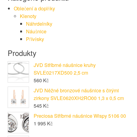
Oblečení a doplňky
Klenoty
Náhrdelníky
Náušnice
Přívěsky
Produkty
JVD Stříbrné náušnice kruhy
SVLE0217XD500 2,5 cm
560
Kč
JVD Něžné bronzové náušnice s čirými
zirkony SVLE0620XH2RO00 1,3 x 0,5 cm
545
Kč
Preciosa Stříbrné náušnice Wispy 5106 00
1 995
Kč