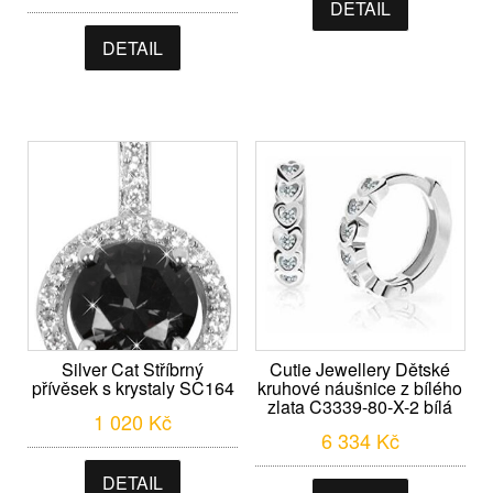
DETAIL
DETAIL
Silver Cat Stříbrný
Cutie Jewellery Dětské
přívěsek s krystaly SC164
kruhové náušnice z bílého
zlata C3339-80-X-2 bílá
1 020
Kč
6 334
Kč
DETAIL