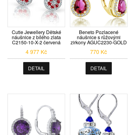
Cutie Jewellery Dětské
Beneto Pozlacené
náušnice z bílého zlata
náušnice s růžovými
C2150-10-X-2 červená
zirkony AGUC2230-GOLD
4 977
Kč
770
Kč
DETAIL
DETAIL