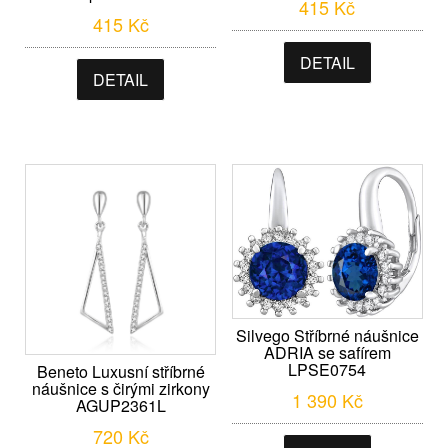
415
Kč
415
Kč
DETAIL
DETAIL
Silvego Stříbrné náušnice
ADRIA se safírem
LPSE0754
Beneto Luxusní stříbrné
náušnice s čirými zirkony
1 390
Kč
AGUP2361L
720
Kč