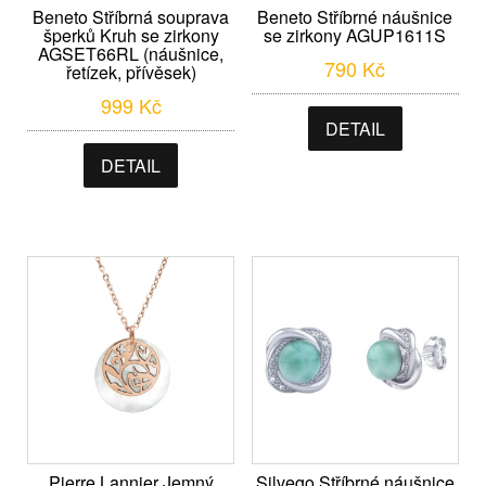
Beneto Stříbrná souprava
Beneto Stříbrné náušnice
šperků Kruh se zirkony
se zirkony AGUP1611S
AGSET66RL (náušnice,
790
Kč
řetízek, přívěsek)
999
Kč
DETAIL
DETAIL
Pierre Lannier Jemný
Silvego Stříbrné náušnice