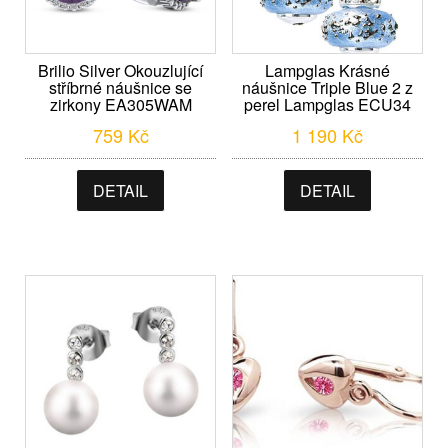
Brilio Silver Okouzlující
Lampglas Krásné
stříbrné náušnice se
náušnice Triple Blue 2 z
zirkony EA305WAM
perel Lampglas ECU34
759
Kč
1 190
Kč
DETAIL
DETAIL