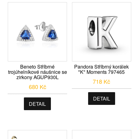
Beneto Stříbrné
Pandora Stříbrný korálek
trojúhelníkové náušnice se
"K" Moments 797465
zirkony AGUP930L
718
Kč
680
Kč
DETAIL
DETAIL