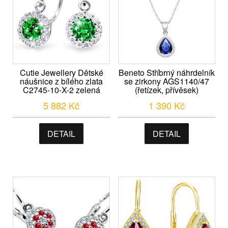
Cutie Jewellery Dětské
Beneto Stříbrný náhrdelník
náušnice z bílého zlata
se zirkony AGS1140/47
C2745-10-X-2 zelená
(řetízek, přívěsek)
5 882
Kč
1 390
Kč
DETAIL
DETAIL