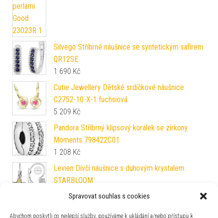
Silvego Stříbrné náušnice se syntetickým safírem
QR12SE
1 690
Kč
Cutie Jewellery Dětské srdíčkové náušnice
C2752-10-X-1 fuchsiová
5 209
Kč
Pandora Stříbrný klipsový korálek se zirkony
Moments 798422C01
1 208
Kč
Levien Dívčí náušnice s duhovým krystalem
STARBLOOM
329
Kč
Spravovat souhlas s cookies
Boccia Titanium Titanové náušnice 0517-10
Abychom poskytli co nejlepší služby, používáme k ukládání a/nebo přístupu k