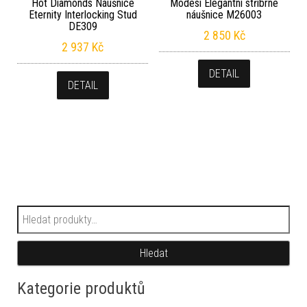
Hot Diamonds Náušnice
Modesi Elegantní stříbrné
Eternity Interlocking Stud
náušnice M26003
DE309
2 850
Kč
2 937
Kč
DETAIL
DETAIL
Hledat:
Hledat
Kategorie produktů