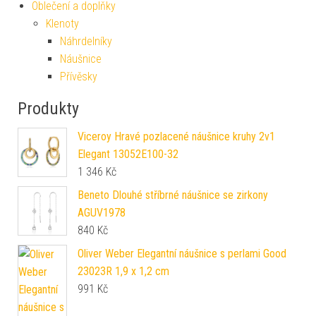
Oblečení a doplňky
Klenoty
Náhrdelníky
Náušnice
Přívěsky
Produkty
Viceroy Hravé pozlacené náušnice kruhy 2v1
Elegant 13052E100-32
1 346
Kč
Beneto Dlouhé stříbrné náušnice se zirkony
AGUV1978
840
Kč
Oliver Weber Elegantní náušnice s perlami Good
23023R 1,9 x 1,2 cm
991
Kč