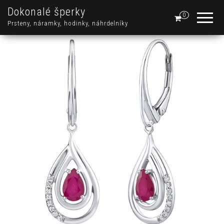
Dokonalé šperky
0
Prsteny, náramky, hodinky, náhrdelníky