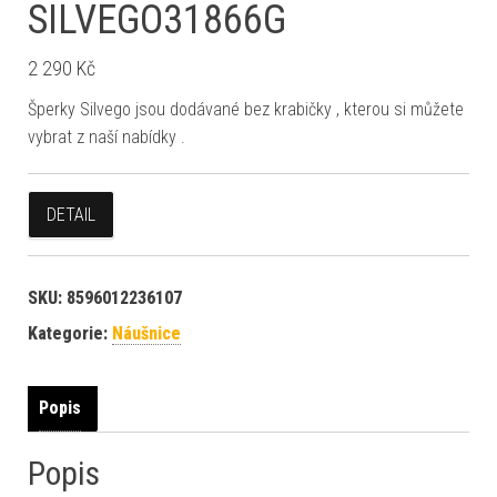
SILVEGO31866G
2 290
Kč
Šperky Silvego jsou dodávané bez krabičky , kterou si můžete
vybrat z naší nabídky .
DETAIL
SKU:
8596012236107
Kategorie:
Náušnice
Popis
Popis