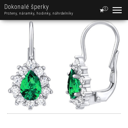
Dokonalé šperky
0
Prsteny, náramky, hodinky, náhrdelníky