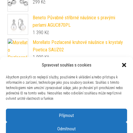
299
Kč
Beneto Půvabné stříbrné náušnice s pravými
perlami AGUC870PL
1 390
Kč
Morellato Pozlacené kruhové náušnice s krystaly
Poetica SAUZ02
1 990
Kč
Spravovat souhlas s cookies
Abychom poskytli co nejlepší služby, používáme k ukládání a/nebo přístupu k
informacím o zařízení, technologie jako jsou soubory cookies. Souhlas s těmito
technologiemi nám umožní zpracovávat údaje, jako je chování při procházení nebo
jedinečná ID na tomto webu. Nesouhlas nebo odvolání souhlasu může nepříznivě
ovlivnit určité vlastnosti a funkce.
Beneto Moderní stříbrné náušnice pecky
AGUP215 0,6 cm
Příjmout
500
Kč
Odmítnout
Pandora Srdíčkový přívěsek 787247NLCMX