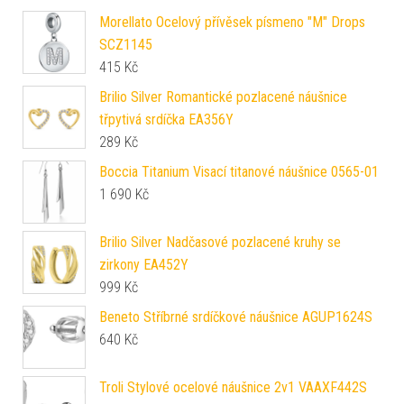
Morellato Ocelový přívěsek písmeno "M" Drops
SCZ1145
415
Kč
Brilio Silver Romantické pozlacené náušnice
třpytivá srdíčka EA356Y
289
Kč
Boccia Titanium Visací titanové náušnice 0565-01
1 690
Kč
Brilio Silver Nadčasové pozlacené kruhy se
zirkony EA452Y
999
Kč
Beneto Stříbrné srdíčkové náušnice AGUP1624S
640
Kč
Troli Stylové ocelové náušnice 2v1 VAAXF442S