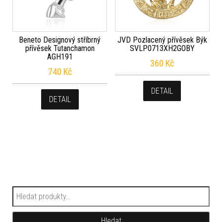
Beneto Designový stříbrný
JVD Pozlacený přívěsek Býk
přívěsek Tutanchamon
SVLP0713XH2GOBY
AGH191
360
Kč
740
Kč
DETAIL
DETAIL
Hledat:
Hledat