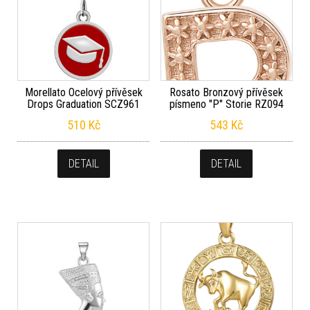
Morellato Ocelový přívěsek
Rosato Bronzový přívěsek
Drops Graduation SCZ961
písmeno "P" Storie RZ094
510
Kč
543
Kč
DETAIL
DETAIL