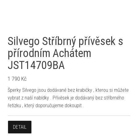
Silvego Stříbrný přívěsek s
přírodním Achátem
JST14709BA
1 790
Kč
Šperky Silvego jsou dodávané bez krabičky , kterou si můžete
vybrat z naší nabídky . Přívěsek je dodávaný bez stříbrného
řetízku , který doporučujeme dokoupit .
DETAIL