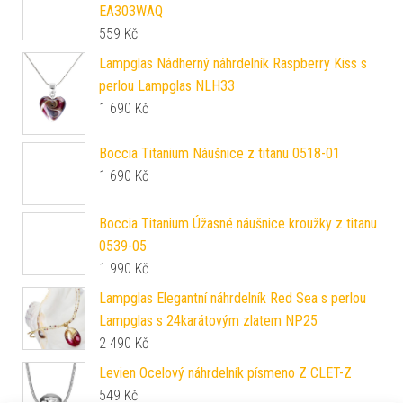
EA303WAQ
559
Kč
Lampglas Nádherný náhrdelník Raspberry Kiss s
perlou Lampglas NLH33
1 690
Kč
Boccia Titanium Náušnice z titanu 0518-01
1 690
Kč
Boccia Titanium Úžasné náušnice kroužky z titanu
0539-05
1 990
Kč
Lampglas Elegantní náhrdelník Red Sea s perlou
Lampglas s 24karátovým zlatem NP25
2 490
Kč
Levien Ocelový náhrdelník písmeno Z CLET-Z
549
Kč