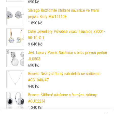
690
Kč
Silvego Roztomilé stříbrné náušnice ve tvaru
pejska Bady MW14110E
1 890
Kč
Cutie Jewellery Půvabné visací náušnice Z8001-
50-10-X-1
9 048
Kč
JwL Luxury Pearls Náušnice s bílou pravou perlou
JL0503
690
Kč
Beneto Něžný stříbrný náhrdelník se srdíčkem
AGS1040/47
940
Kč
Beneto Stříbrné náušnice s černými zirkony
AGUC2234
1 340
Kč