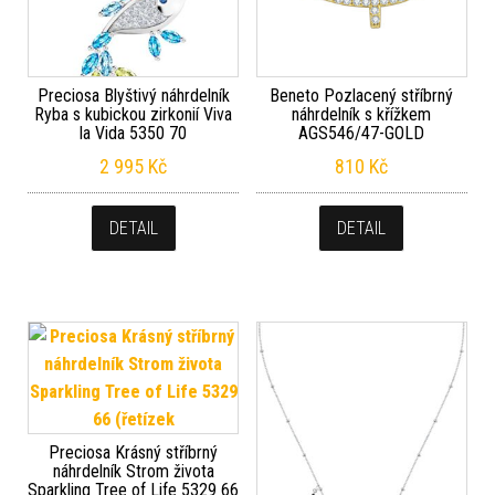
Preciosa Blyštivý náhrdelník
Beneto Pozlacený stříbrný
Ryba s kubickou zirkonií Viva
náhrdelník s křížkem
la Vida 5350 70
AGS546/47-GOLD
2 995
Kč
810
Kč
DETAIL
DETAIL
Preciosa Krásný stříbrný
náhrdelník Strom života
Sparkling Tree of Life 5329 66