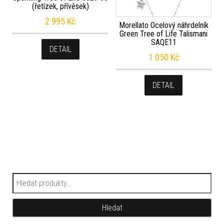
(řetízek, přívěsek)
2 995
Kč
Morellato Ocelový náhrdelník
Green Tree of Life Talismani
SAQE11
DETAIL
1 050
Kč
DETAIL
Hledat:
Hledat