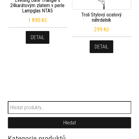
Evening Date Triangle s
24karátovým zlatem v perle
Lampglas NTA5
Troli Stylový ocelový
1 890
Kč
náhrdelník
299
Kč
DETAIL
DETAIL
Hledat:
Hledat
Kategorie produktů