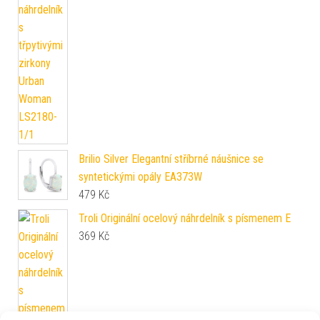
Brilio Silver Elegantní stříbrné náušnice se
syntetickými opály EA373W
479
Kč
Troli Originální ocelový náhrdelník s písmenem E
369
Kč