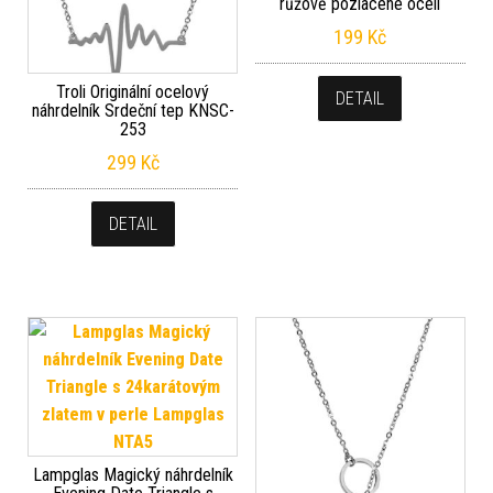
růžově pozlacené oceli
199
Kč
Troli Originální ocelový
DETAIL
náhrdelník Srdeční tep KNSC-
253
299
Kč
DETAIL
Lampglas Magický náhrdelník