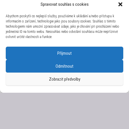
Spravovat souhlas s cookies
Cutie Jewellery Zlaté dětské náušnice C1945-10-
Abychom poskytli co nejlepší služby, používáme k ukládání a/nebo přístupu k
X-1 bílá
informacím o zařízení, technologie jako jsou soubory cookies. Souhlas s těmito
4 304
Kč
technologiemi nám umožní zpracovávat údaje, jako je chování při procházení nebo
jedinečná ID na tomto webu. Nesouhlas nebo odvolání souhlasu může nepříznivě
Disney Stříbrné náušnice pecky Mickey and
ovlivnit určité vlastnosti a funkce.
Minnie Mouse ES00007SL.CS
1 341
Kč
Příjmout
Odmítnout
Zobrazit předvolby
Brilio Silver Stylové pozlacené náušnice
Nekonečno EA327Y
549
Kč