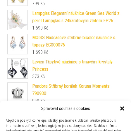
799
Kč
Lampglas Elegantní náušnice Green Sea World z
perel Lampglas s 24karátovým zlatem EP26
1 590
Kč
MOISS Nadčasové stříbrné bicolor náušnice s
topazy EG000076
1 690
Kč
Levien Třpytivé náušnice s tmavými krystaly
Princess
373
Kč
Pandora Stříbrný korálek Koruna Moments
790930
959
Kč
Spravovat souhlas s cookies
Beneto Elegantní stříbrné náušnice se zirkony
AGUC2213L
Abychom poskytli co nejlepší služby, používáme k ukládání a/nebo přístupu k
830
Kč
informacím o zařízení, technologie jako jsou soubory cookies. Souhlas s těmito