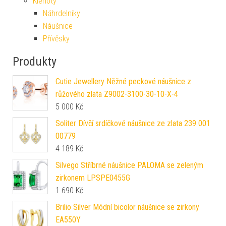
Klenoty
Náhrdelníky
Náušnice
Přívěsky
Produkty
Cutie Jewellery Něžné peckové náušnice z
růžového zlata Z9002-3100-30-10-X-4
5 000
Kč
Soliter Dívčí srdíčkové náušnice ze zlata 239 001
00779
4 189
Kč
Silvego Stříbrné náušnice PALOMA se zeleným
zirkonem LPSPE0455G
1 690
Kč
Brilio Silver Módní bicolor náušnice se zirkony
EA550Y