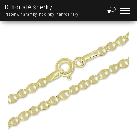
Dokonalé šperky
0
Prsteny, náramky, hodinky, náhrdelníky