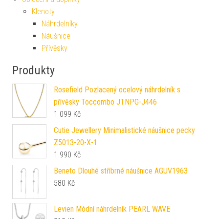
Klenoty
Náhrdelníky
Náušnice
Přívěsky
Produkty
Rosefield Pozlacený ocelový náhrdelník s
přívěsky Toccombo JTNPG-J446
1 099
Kč
Cutie Jewellery Minimalistické náušnice pecky
Z5013-20-X-1
1 990
Kč
Beneto Dlouhé stříbrné náušnice AGUV1963
580
Kč
Levien Módní náhrdelník PEARL WAVE