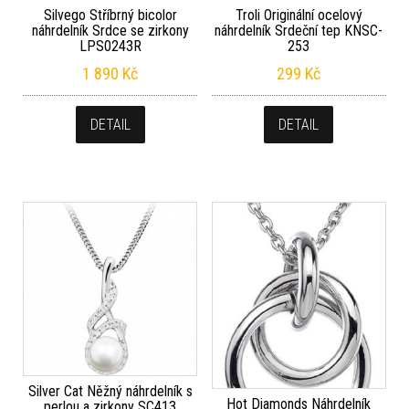
Silvego Stříbrný bicolor
Troli Originální ocelový
náhrdelník Srdce se zirkony
náhrdelník Srdeční tep KNSC-
LPS0243R
253
1 890
Kč
299
Kč
DETAIL
DETAIL
Silver Cat Něžný náhrdelník s
Hot Diamonds Náhrdelník
perlou a zirkony SC413