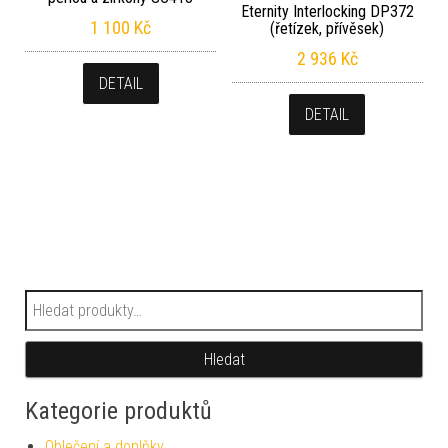
Eternity Interlocking DP372
1 100
Kč
(řetízek, přívěsek)
2 936
Kč
DETAIL
DETAIL
Hledat:
Hledat
Kategorie produktů
Oblečení a doplňky