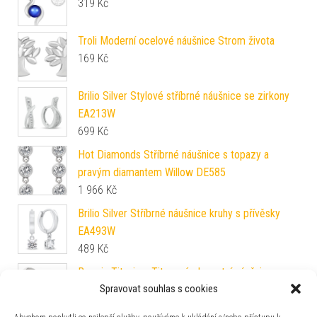
319
Kč
Troli Moderní ocelové náušnice Strom života
169
Kč
Brilio Silver Stylové stříbrné náušnice se zirkony
EA213W
699
Kč
Hot Diamonds Stříbrné náušnice s topazy a
pravým diamantem Willow DE585
1 966
Kč
Brilio Silver Stříbrné náušnice kruhy s přívěsky
EA493W
489
Kč
Boccia Titanium Titanové elegantní náušnice
Spravovat souhlas s cookies
0539-11
1 990
Kč