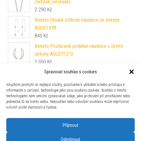
(řetízek, přívěsek)
2 290
Kč
Beneto Dlouhé stříbrné náušnice se zirkony
AGUV1978
840
Kč
Beneto Pozlacené podélné náušnice s čirými
zirkony AGU2712-G
1 050
Kč
Spravovat souhlas s cookies
Troli Neobyčejné ocelové náušnice Chapadlo KS-
153
Abychom poskytli co nejlepší služby, používáme k ukládání a/nebo přístupu k
129
Kč
informacím o zařízení, technologie jako jsou soubory cookies. Souhlas s těmito
technologiemi nám umožní zpracovávat údaje, jako je chování při procházení nebo
Brilio Silver Třpytivé podélné stříbrné náušnice
jedinečná ID na tomto webu. Nesouhlas nebo odvolání souhlasu může nepříznivě
EA221W
ovlivnit určité vlastnosti a funkce.
449
Kč
Příjmout
Odmítnout