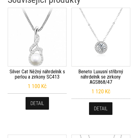
Silver Cat Něžný náhrdelník s
Beneto Luxusní stříbrný
perlou a zirkony SC413
náhrdelník se zirkony
AGS868/47
1 100
Kč
1 120
Kč
DETAIL
DETAIL