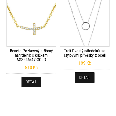
Beneto Pozlacený stříbrný
Troli Dvojitý náhrdelník se
náhrdelník s křížkem
stylovými přívěsky z oceli
AGS546/47-GOLD
199
Kč
810
Kč
DETAIL
DETAIL