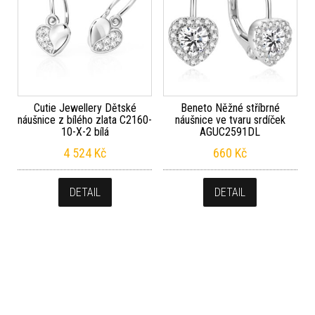
Cutie Jewellery Dětské
Beneto Něžné stříbrné
náušnice z bílého zlata C2160-
náušnice ve tvaru srdíček
10-X-2 bílá
AGUC2591DL
4 524
Kč
660
Kč
DETAIL
DETAIL