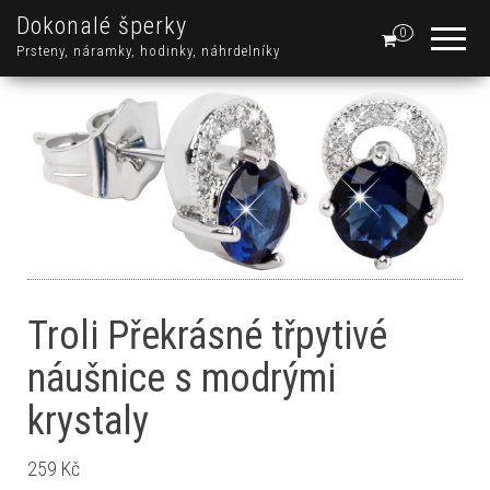
Dokonalé šperky
0
Prsteny, náramky, hodinky, náhrdelníky
Troli Překrásné třpytivé
náušnice s modrými
krystaly
259
Kč