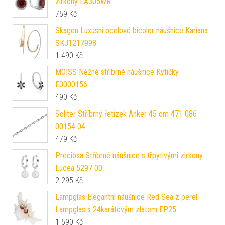
zirkony EA305WR
759
Kč
Skagen Luxusní ocelové bicolor náušnice Kariana
SKJ1217998
1 490
Kč
MOISS Něžné stříbrné náušnice Kytičky
E0000156
490
Kč
Soliter Stříbrný řetízek Anker 45 cm 471 086
00154 04
479
Kč
Preciosa Stříbrné náušnice s třpytivými zirkony
Lucea 5297 00
2 295
Kč
Lampglas Elegantní náušnice Red Sea z perel
Lampglas s 24karátovým zlatem EP25
1 590
Kč