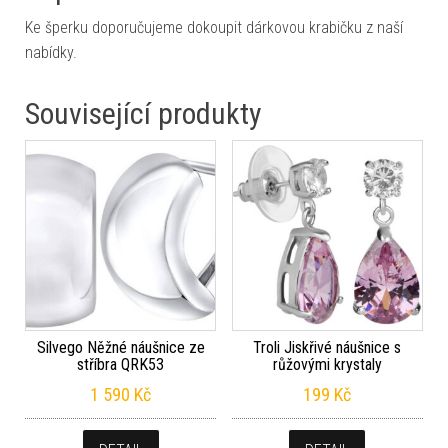
Ke šperku doporučujeme dokoupit dárkovou krabičku z naší
nabídky.
Související produkty
Silvego Něžné náušnice ze
Troli Jiskřivé náušnice s
stříbra QRK53
růžovými krystaly
1 590
Kč
199
Kč