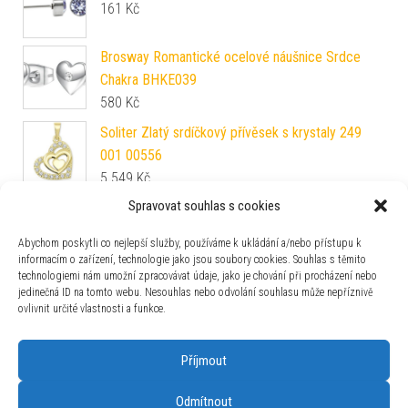
161
Kč
Brosway Romantické ocelové náušnice Srdce
Chakra BHKE039
580
Kč
Soliter Zlatý srdíčkový přívěsek s krystaly 249
001 00556
5 549
Kč
Spravovat souhlas s cookies
Rosato Módní stříbrný náhrdelník Cubica RZC036
1 890
Kč
Abychom poskytli co nejlepší služby, používáme k ukládání a/nebo přístupu k
informacím o zařízení, technologie jako jsou soubory cookies. Souhlas s těmito
technologiemi nám umožní zpracovávat údaje, jako je chování při procházení nebo
Morellato Ocelový přívěsek Drops Graduation
jedinečná ID na tomto webu. Nesouhlas nebo odvolání souhlasu může nepříznivě
SCZ961
ovlivnit určité vlastnosti a funkce.
510
Kč
Příjmout
Odmítnout