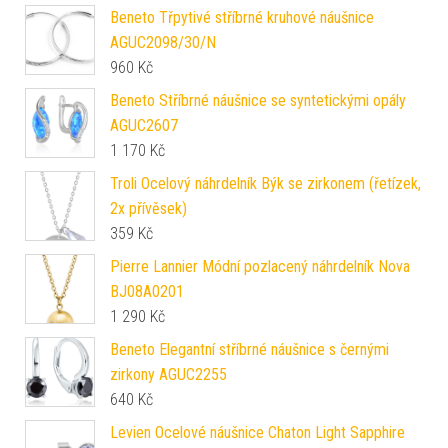
Beneto Třpytivé stříbrné kruhové náušnice
AGUC2098/30/N
960
Kč
Beneto Stříbrné náušnice se syntetickými opály
AGUC2607
1 170
Kč
Troli Ocelový náhrdelník Býk se zirkonem (řetízek,
2x přívěsek)
359
Kč
Pierre Lannier Módní pozlacený náhrdelník Nova
BJ08A0201
1 290
Kč
Beneto Elegantní stříbrné náušnice s černými
zirkony AGUC2255
640
Kč
Levien Ocelové náušnice Chaton Light Sapphire