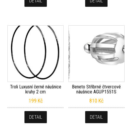
DETAIL
DETAIL
Troli Luxusní černé náušnice
Beneto Stříbrné čtvercové
kruhy 2 cm
náušnice AGUP1551S
199
Kč
810
Kč
DETAIL
DETAIL