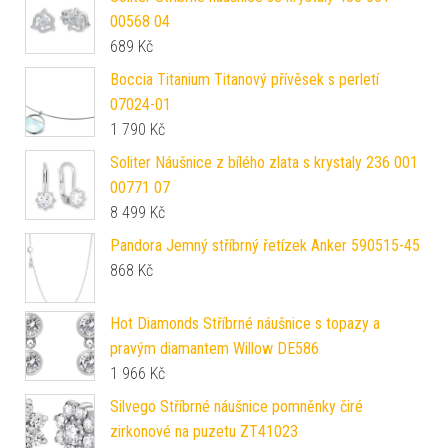
00568 04
689
Kč
Boccia Titanium Titanový přívěsek s perletí
07024-01
1 790
Kč
Soliter Náušnice z bílého zlata s krystaly 236 001
00771 07
8 499
Kč
Pandora Jemný stříbrný řetízek Anker 590515-45
868
Kč
Hot Diamonds Stříbrné náušnice s topazy a
pravým diamantem Willow DE586
1 966
Kč
Silvego Stříbrné náušnice pomněnky čiré
zirkonové na puzetu ZT41023