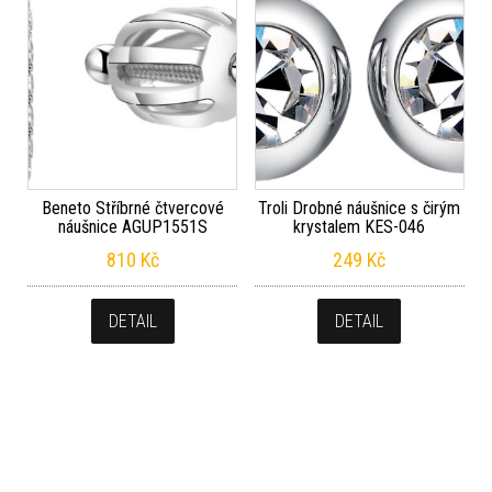
Beneto Stříbrné čtvercové
Troli Drobné náušnice s čirým
náušnice AGUP1551S
krystalem KES-046
810
Kč
249
Kč
DETAIL
DETAIL