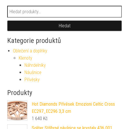
Hledat:
Hledat
Kategorie produktů
Oblečení a doplňky
Klenoty
Náhrdelníky
Náušnice
Přívěsky
Produkty
Hot Diamonds Přívěsek Emozioni Celtic Cross
EC297_EC296 3,3 cm
1 640
Kč
Soliter Stříbrné náušnice se krystaly 436 001