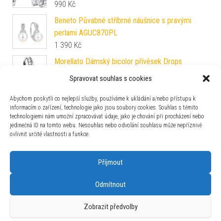
990
Kč
Beneto Půvabné stříbrné náušnice s pravými
perlami AGUC870PL
1 390
Kč
Morellato Dámský bicolor přívěsek Drops
SCZ1137
Spravovat souhlas s cookies
510
Kč
Abychom poskytli co nejlepší služby, používáme k ukládání a/nebo přístupu k
informacím o zařízení, technologie jako jsou soubory cookies. Souhlas s těmito
technologiemi nám umožní zpracovávat údaje, jako je chování při procházení nebo
Hot Diamonds Třpytivé stříbrné náušnice
jedinečná ID na tomto webu. Nesouhlas nebo odvolání souhlasu může nepříznivě
Emozioni Acqua Amore EE038
ovlivnit určité vlastnosti a funkce.
1 128
Kč
Příjmout
Odmítnout
Používáme WordPress (v češtině).
|
Šablona: Bulk Shop
| ACIT
Zobrazit předvolby
s.r.o. Chodovská 228/3 Praha 4 IČ: 26454424