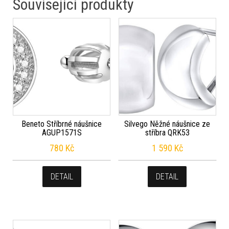
Související produkty
Beneto Stříbrné náušnice
Silvego Něžné náušnice ze
AGUP1571S
stříbra QRK53
780
Kč
1 590
Kč
DETAIL
DETAIL