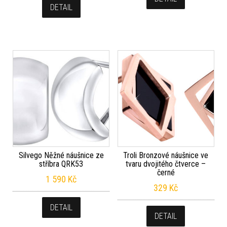
DETAIL
Silvego Něžné náušnice ze
Troli Bronzové náušnice ve
stříbra QRK53
tvaru dvojitého čtverce –
černé
1 590
Kč
329
Kč
DETAIL
DETAIL