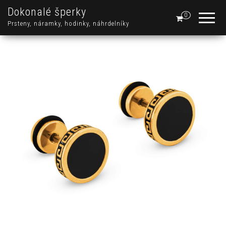
Dokonalé šperky
0
Prsteny, náramky, hodinky, náhrdelníky