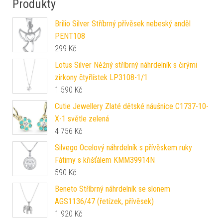
Produkty
Brilio Silver Stříbrný přívěsek nebeský anděl
PENT108
299
Kč
Lotus Silver Něžný stříbrný náhrdelník s čirými
zirkony čtyřlístek LP3108-1/1
1 590
Kč
Cutie Jewellery Zlaté dětské náušnice C1737-10-
X-1 světle zelená
4 756
Kč
Silvego Ocelový náhrdelník s přívěskem ruky
Fátimy s křišťálem KMM39914N
590
Kč
Beneto Stříbrný náhrdelník se slonem
AGS1136/47 (řetízek, přívěsek)
1 920
Kč