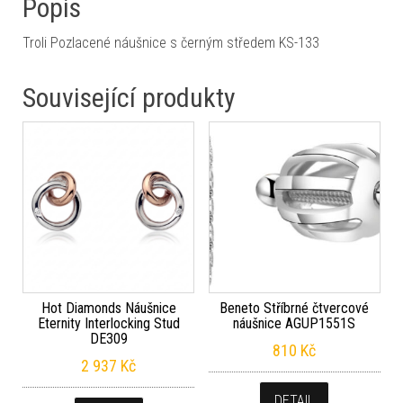
Popis
Troli Pozlacené náušnice s černým středem KS-133
Související produkty
Hot Diamonds Náušnice
Beneto Stříbrné čtvercové
Eternity Interlocking Stud
náušnice AGUP1551S
DE309
810
Kč
2 937
Kč
DETAIL