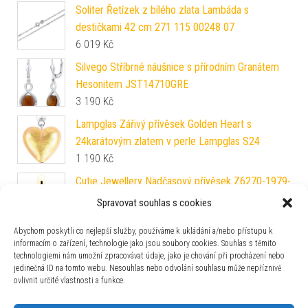
Soliter Řetízek z bílého zlata Lambáda s
destičkami 42 cm 271 115 00248 07
6 019
Kč
Silvego Stříbrné náušnice s přírodním Granátem
Hesonitem JST14710GRE
3 190
Kč
Lampglas Zářivý přívěsek Golden Heart s
24karátovým zlatem v perle Lampglas S24
1 190
Kč
Cutie Jewellery Nadčasový přívěsek Z6270-1979-
40-10-X-1
Spravovat souhlas s cookies
2 467
Kč
Abychom poskytli co nejlepší služby, používáme k ukládání a/nebo přístupu k
informacím o zařízení, technologie jako jsou soubory cookies. Souhlas s těmito
technologiemi nám umožní zpracovávat údaje, jako je chování při procházení nebo
Rosato Stříbrná single náušnice Srdíčko se
jedinečná ID na tomto webu. Nesouhlas nebo odvolání souhlasu může nepříznivě
zirkony Storie RZO046
ovlivnit určité vlastnosti a funkce.
850
Kč